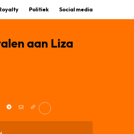
Royalty
Politiek
Social media
alen aan Liza
N