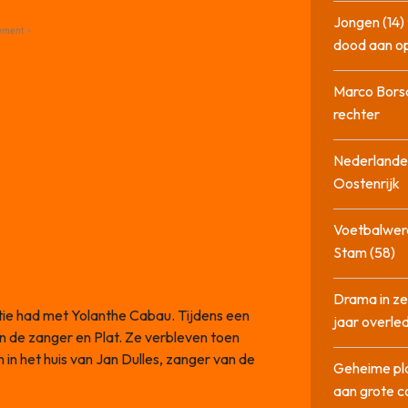
Jongen (14) 
ement -
dood aan o
Marco Bors
rechter
Nederlander
Oostenrijk
Voetbalwere
Stam (58)
Drama in ze
tie had met Yolanthe Cabau. Tijdens een
jaar overle
en de zanger en Plat. Ze verbleven toen
in het huis van Jan Dulles, zanger van de
Geheime pla
aan grote 