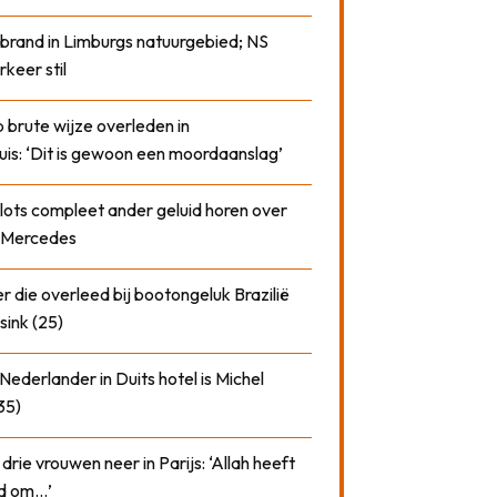
 brand in Limburgs natuurgebied; NS
rkeer stil
 brute wijze overleden in
uis: ‘Dit is gewoon een moordaanslag’
plots compleet ander geluid horen over
t Mercedes
 die overleed bij bootongeluk Brazilië
sink (25)
ederlander in Duits hotel is Michel
35)
drie vrouwen neer in Parijs: ‘Allah heeft
rd om…’