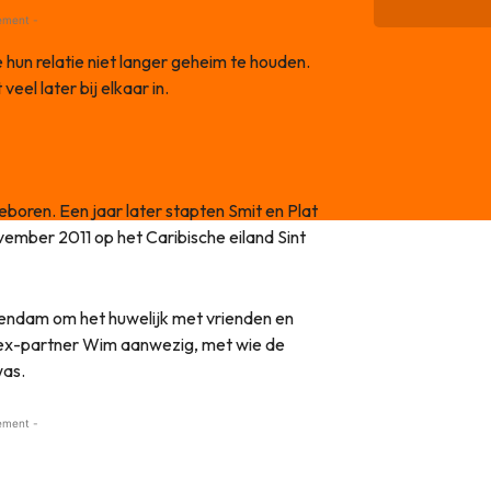
ement -
hun relatie niet langer geheim te houden.
eel later bij elkaar in.
oren. Een jaar later stapten Smit en Plat
vember 2011 op het Caribische eiland Sint
olendam om het huwelijk met vrienden en
’s ex-partner Wim aanwezig, met wie de
was.
ement -