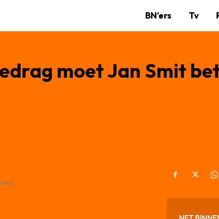
BN’ers
Tv
bedrag moet Jan Smit bet
g
ement -
NET BINNE