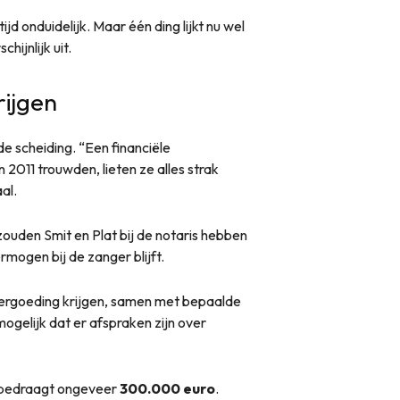
tijd onduidelijk. Maar één ding lijkt nu wel
hijnlijk uit.
rijgen
e scheiding. “Een financiële
n 2011 trouwden, lieten ze alles strak
al.
 zouden Smit en Plat bij de notaris hebben
mogen bij de zanger blijft.
e vergoeding krijgen, samen met bepaalde
mogelijk dat er afspraken zijn over
gd bedraagt ongeveer
300.000 euro
.