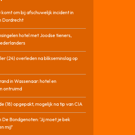
 komt om bij afschuwelijk incident in
n Dordrecht
singelen hotel met Joodse tieners,
Nederlanders
ler (24) overleden na blikseminslag op
rand in Wassenaar: hotel en
n ontruimd
de (18) opgepakt, mogelijk na tip van CIA
n De Bondgenoten: ‘Jij moet je bek
n mij!’