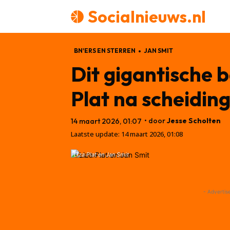
Socialnieuws.nl
BN'ERS EN STERREN
JAN SMIT
Dit gigantische 
Plat na scheidin
• door
Jesse Scholten
14 maart 2026, 01:07
Laatste update:
14 maart 2026, 01:08
Liza Plat en Jan Smit
- Advertis