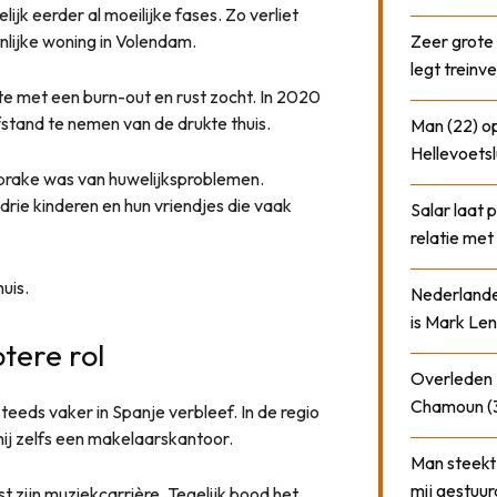
jk eerder al moeilijke fases. Zo verliet
nlijke woning in Volendam.
Zeer grote
legt treinve
te met een burn-out en rust zocht. In 2020
stand te nemen van de drukte thuis.
Man (22) op
Hellevoetsl
sprake was van huwelijksproblemen.
drie kinderen en hun vriendjes die vaak
Salar laat 
relatie me
uis.
Nederlander
is Mark Len
tere rol
Overleden N
Chamoun (
teeds vaker in Spanje verbleef. In de regio
hij zelfs een makelaarskantoor.
Man steekt 
mij gestuu
 zijn muziekcarrière. Tegelijk bood het