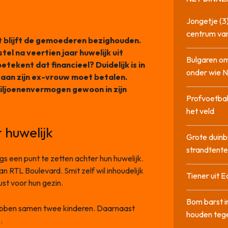
Jongetje (3)
centrum va
at blijft de gemoederen bezighouden.
l na veertien jaar huwelijk uit
Bulgaren om
etekent dat financieel? Duidelijk is in
onder wie 
 aan zijn ex-vrouw moet betalen.
 miljoenenvermogen gewoon in zijn
Profvoetbal
het veld
 huwelijk
Grote duinb
strandtente
gs een punt te zetten achter hun huwelijk.
 RTL Boulevard. Smit zelf wil inhoudelijk
Tiener uit E
st voor hun gezin.
Bom barst i
ebben samen twee kinderen. Daarnaast
houden tege
.