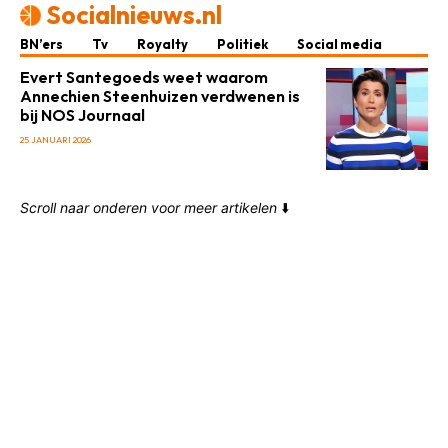
Socialnieuws.nl
BN’ers
Tv
Royalty
Politiek
Social media
Evert Santegoeds weet waarom
Annechien Steenhuizen verdwenen is
bij NOS Journaal
25 JANUARI 2026
Scroll naar onderen voor meer artikelen
⬇️