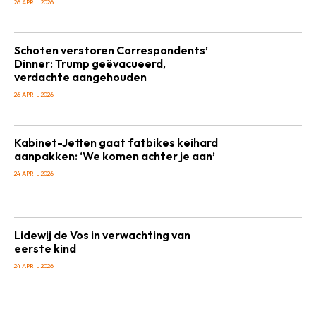
26 APRIL 2026
Schoten verstoren Correspondents’
Dinner: Trump geëvacueerd,
verdachte aangehouden
26 APRIL 2026
Kabinet-Jetten gaat fatbikes keihard
aanpakken: ‘We komen achter je aan’
24 APRIL 2026
Lidewij de Vos in verwachting van
eerste kind
24 APRIL 2026