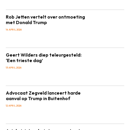
Rob Jetten vertelt over ontmoeting
met Donald Trump
14 APRIL 2026
Geert Wilders diep teleurgesteld:
‘Een trieste dag’
13 APRIL 2026
Advocaat Zegveld lanceert harde
aanval op Trump in Buitenhof
12 APRIL 2026