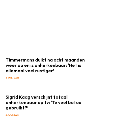
Timmermans duikt na acht maanden
weer op en is onherkenbaar: ‘Het is
allemaal veel rustiger’
5 JULI 2026
Sigrid Kaag verschijnt totaal
onherkenbaar op tv: ‘Te veel botox
gebruikt?’
2 JULI 2026