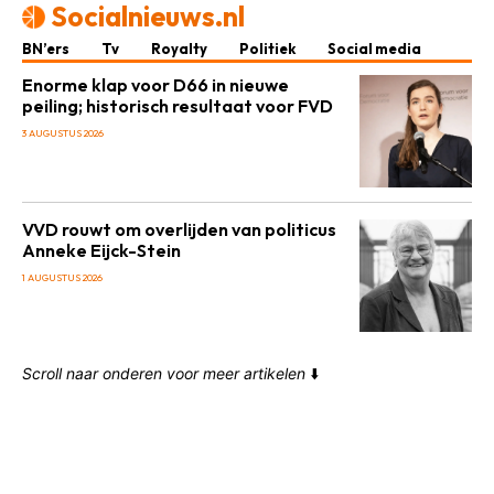
Socialnieuws.nl
BN’ers
Tv
Royalty
Politiek
Social media
Enorme klap voor D66 in nieuwe
peiling; historisch resultaat voor FVD
3 AUGUSTUS 2026
VVD rouwt om overlijden van politicus
Anneke Eijck-Stein
1 AUGUSTUS 2026
Scroll naar onderen voor meer artikelen
⬇️