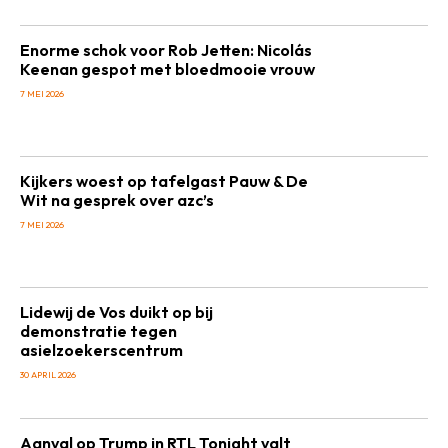
Enorme schok voor Rob Jetten: Nicolás
Keenan gespot met bloedmooie vrouw
7 MEI 2026
Kijkers woest op tafelgast Pauw & De
Wit na gesprek over azc’s
7 MEI 2026
Lidewij de Vos duikt op bij
demonstratie tegen
asielzoekerscentrum
30 APRIL 2026
Aanval op Trump in RTL Tonight valt