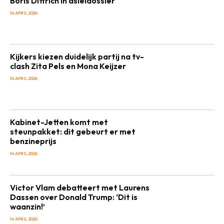
Boris Dittrich in asieldossier
16 APRIL 2026
Kijkers kiezen duidelijk partij na tv-
clash Zita Pels en Mona Keijzer
16 APRIL 2026
Kabinet-Jetten komt met
steunpakket: dit gebeurt er met
benzineprijs
14 APRIL 2026
Victor Vlam debatteert met Laurens
Dassen over Donald Trump: ‘Dit is
waanzin!’
14 APRIL 2026