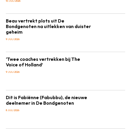
10 JULI 2026
Beau vertrekt plots uit De
Bondgenoten na uitlekken van duister
geheim
9 JULI 2026
‘Twee coaches vertrekken bij The
Voice of Holland’
9 JULI 2026
Dit is Fabiënne (Fabubbu), de nieuwe
deelnemer in De Bondgenoten
8 JULI 2026