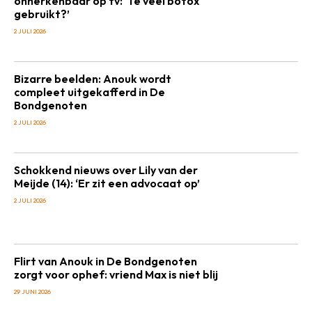
onherkenbaar op tv: ‘Te veel botox
gebruikt?’
2 JULI 2026
Bizarre beelden: Anouk wordt
compleet uitgekafferd in De
Bondgenoten
2 JULI 2026
Schokkend nieuws over Lily van der
Meijde (14): ‘Er zit een advocaat op’
2 JULI 2026
Flirt van Anouk in De Bondgenoten
zorgt voor ophef: vriend Max is niet blij
29 JUNI 2026