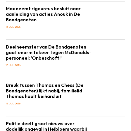
Max neemt rigoureus besluit naar
aanleiding van acties Anouk in De
Bondgenoten
16 JULI 2026
Deelneemster van De Bondgenoten
gaat enorm tekeer tegen McDonalds-
personeel: ‘Onbeschoft!’
16 JULI 2026
Breuk tussen Thomas en Chess (De
Bondgenoten) lijkt nabij, familielid
Thomas haalt keihard uit
16 JULI 2026
Politie deelt groot nieuws over
dodelijk ongeval in Heibloem waarbij