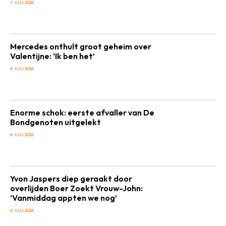
7 JULI 2026
Mercedes onthult groot geheim over
Valentijne: ‘Ik ben het’
6 JULI 2026
Enorme schok: eerste afvaller van De
Bondgenoten uitgelekt
6 JULI 2026
Yvon Jaspers diep geraakt door
overlijden Boer Zoekt Vrouw-John:
‘Vanmiddag appten we nog’
6 JULI 2026