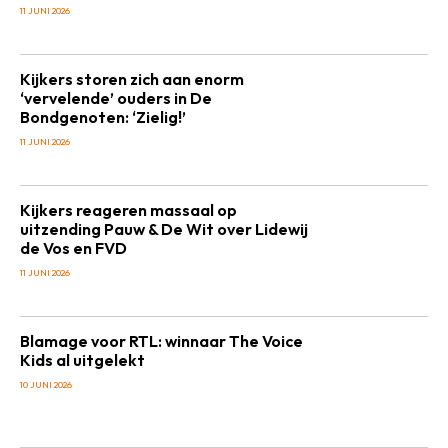
11 JUNI 2026
Kijkers storen zich aan enorm
‘vervelende’ ouders in De
Bondgenoten: ‘Zielig!’
11 JUNI 2026
Kijkers reageren massaal op
uitzending Pauw & De Wit over Lidewij
de Vos en FVD
11 JUNI 2026
Blamage voor RTL: winnaar The Voice
Kids al uitgelekt
10 JUNI 2026