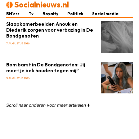
Socialnieuws.nl
BN’ers
Tv
Royalty
Politiek
Social media
Slaapkamerbeelden Anouk en
Diederik zorgen voor verbazing in De
Bondgenoten
7 AUGUSTUS 2026
Bom barst in De Bondgenoten: ‘Jij
moet je bek houden tegen mij!’
5 AUGUSTUS 2026
Scroll naar onderen voor meer artikelen
⬇️