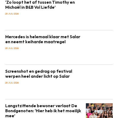
‘Zo loopt het af tussen Timothy en
Michaël in B&B Vol Liefde’
20 JULI 2026
Mercedes is helemaal klaar met Salar
en neemt keiharde maatregel
20 JULI 2026
Screenshot en gedrag op festival
werpen heel ander licht op Salar
20 JULI 2026
Langstzittende bewoner verlaat De
Bondgenoten: ‘Hier heb ik het moeilijk
mee’