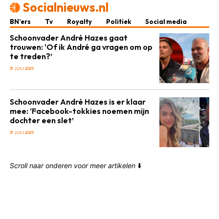
Socialnieuws.nl
BN’ers
Tv
Royalty
Politiek
Social media
Schoonvader André Hazes gaat
trouwen: ‘Of ik André ga vragen om op
te treden?’
31 JULI 2025
Schoonvader André Hazes is er klaar
mee: ‘Facebook-tokkies noemen mijn
dochter een slet’
31 JULI 2025
Scroll naar onderen voor meer artikelen
⬇️