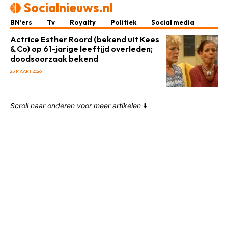
Socialnieuws.nl
BN’ers
Tv
Royalty
Politiek
Social media
Actrice Esther Roord (bekend uit Kees
& Co) op 61-jarige leeftijd overleden;
doodsoorzaak bekend
25 MAART 2026
Scroll naar onderen voor meer artikelen
⬇️