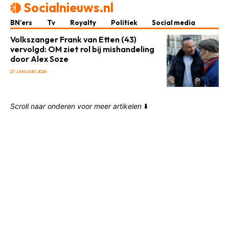
Socialnieuws.nl
BN’ers
Tv
Royalty
Politiek
Social media
Volkszanger Frank van Etten (43)
vervolgd: OM ziet rol bij mishandeling
door Alex Soze
27 JANUARI 2026
Scroll naar onderen voor meer artikelen
⬇️