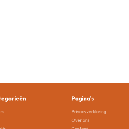
tegorieën
Pagina's
rs
Privacyverklaring
Over ons
lty
Contact