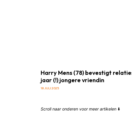
Harry Mens (78) bevestigt relatie: 
jaar (!) jongere vriendin
18 JULI 2025
Scroll naar onderen voor meer artikelen
⬇️