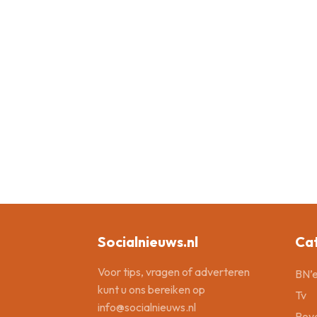
Socialnieuws.nl
Ca
Voor tips, vragen of adverteren
BN’e
kunt u ons bereiken op
Tv
info@socialnieuws.nl
Roya