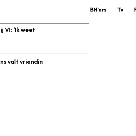
BN’ers
Tv
 VI: ‘Ik weet
s valt vriendin