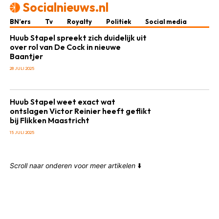
Socialnieuws.nl
BN’ers
Tv
Royalty
Politiek
Social media
Huub Stapel spreekt zich duidelijk uit
over rol van De Cock in nieuwe
Baantjer
28 JULI 2025
Huub Stapel weet exact wat
ontslagen Victor Reinier heeft geflikt
bij Flikken Maastricht
15 JULI 2025
Scroll naar onderen voor meer artikelen
⬇️