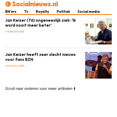
Socialnieuws.nl
BN’ers
Tv
Royalty
Politiek
Social media
Jan Keizer (76) ongeneeslijk ziek: ‘Ik
word nooit meer beter’
4 FEBRUARI 2026
Jan Keizer heeft zeer slecht nieuws
voor fans BZN
1 AUGUSTUS 2025
Scroll naar onderen voor meer artikelen
⬇️