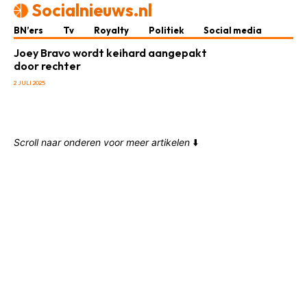
Socialnieuws.nl
BN’ers
Tv
Royalty
Politiek
Social media
Joey Bravo wordt keihard aangepakt
door rechter
2 JULI 2025
Scroll naar onderen voor meer artikelen
⬇️