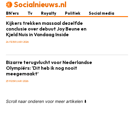
Socialnieuws.nl
BN’ers
Tv
Royalty
Politiek
Social media
Kijkers trekken massaal dezelfde
conclusie over debuut Joy Beune en
Kjeld Nuis in Vandaag Inside
24 FEBRUARI 2026
Bizarre terugvlucht voor Nederlandse
Olympiërs: ‘Dit heb ik nog nooit
meegemaakt’
23 FEBRUARI 2026
Scroll naar onderen voor meer artikelen
⬇️