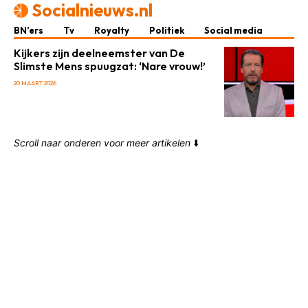
Socialnieuws.nl
BN’ers
Tv
Royalty
Politiek
Social media
Kijkers zijn deelneemster van De
Slimste Mens spuugzat: ‘Nare vrouw!’
20 MAART 2026
Scroll naar onderen voor meer artikelen
⬇️