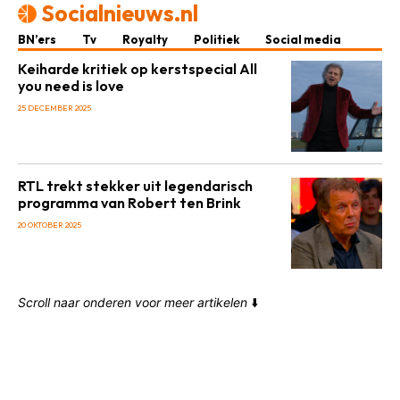
Socialnieuws.nl
BN’ers
Tv
Royalty
Politiek
Social media
Keiharde kritiek op kerstspecial All
you need is love
25 DECEMBER 2025
RTL trekt stekker uit legendarisch
programma van Robert ten Brink
20 OKTOBER 2025
Scroll naar onderen voor meer artikelen
⬇️