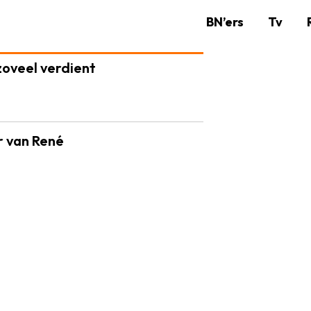
BN’ers
Tv
 zoveel verdient
r van René