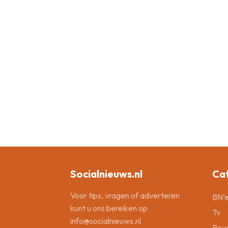
Socialnieuws.nl
Ca
Voor tips, vragen of adverteren
BN’e
kunt u ons bereiken op
Tv
info@socialnieuws.nl
Roya