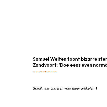
Samuel Welten toont bizarre steral
Zandvoort: ‘Doe eens even norma
31 AUGUSTUS 2025
Scroll naar onderen voor meer artikelen
⬇️