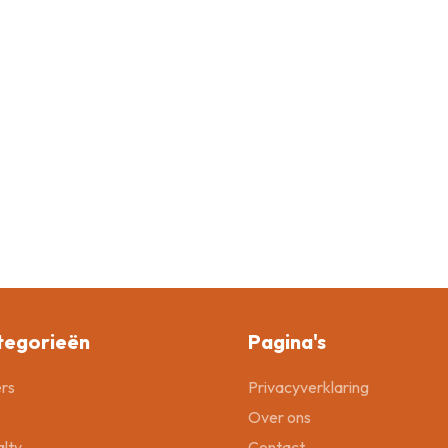
tegorieën
Pagina's
rs
Privacyverklaring
Over ons
lty
Contact