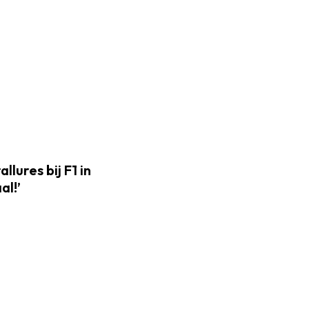
lures bij F1 in
al!’