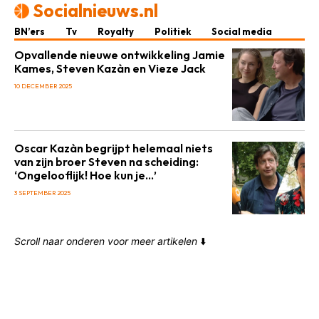
Socialnieuws.nl
BN’ers
Tv
Royalty
Politiek
Social media
Opvallende nieuwe ontwikkeling Jamie
Kames, Steven Kazàn en Vieze Jack
10 DECEMBER 2025
Oscar Kazàn begrijpt helemaal niets
van zijn broer Steven na scheiding:
‘Ongelooflijk! Hoe kun je…’
3 SEPTEMBER 2025
Scroll naar onderen voor meer artikelen
⬇️