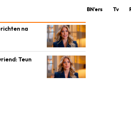
BN’ers
Tv
erichten na
vriend: Teun