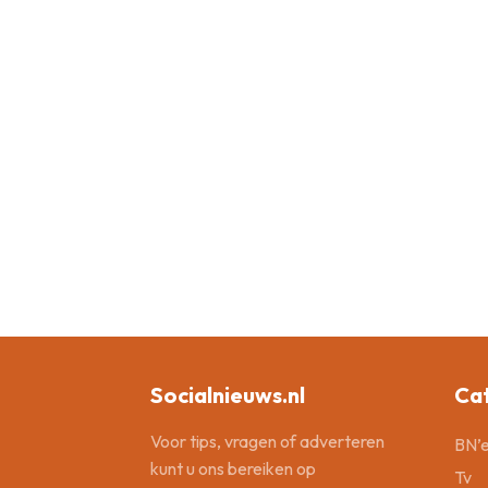
Socialnieuws.nl
Ca
Voor tips, vragen of adverteren
BN’e
kunt u ons bereiken op
Tv