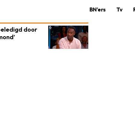
BN’ers
Tv
beledigd door
 mond’