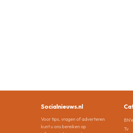
Socialnieuws.nl
Ca
Voor tips, vragen of adverteren
BN’e
kunt u ons bereiken op
Tv