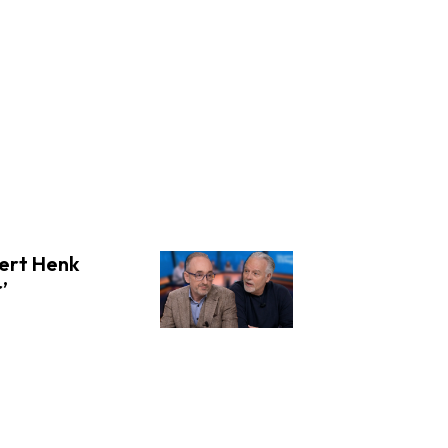
eert Henk
’