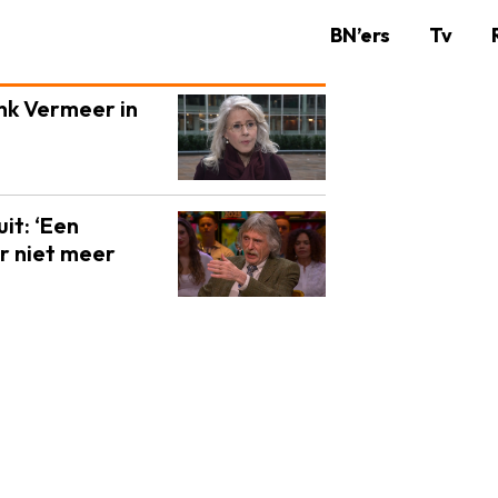
BN’ers
Tv
nk Vermeer in
it: ‘Een
r niet meer