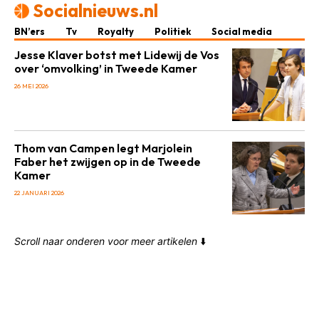
Socialnieuws.nl
BN’ers
Tv
Royalty
Politiek
Social media
Jesse Klaver botst met Lidewij de Vos
over ‘omvolking’ in Tweede Kamer
26 MEI 2026
Thom van Campen legt Marjolein
Faber het zwijgen op in de Tweede
Kamer
22 JANUARI 2026
Scroll naar onderen voor meer artikelen
⬇️