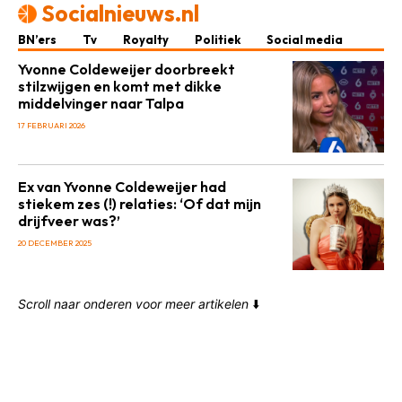
Socialnieuws.nl
BN’ers
Tv
Royalty
Politiek
Social media
Yvonne Coldeweijer doorbreekt
stilzwijgen en komt met dikke
middelvinger naar Talpa
17 FEBRUARI 2026
Ex van Yvonne Coldeweijer had
stiekem zes (!) relaties: ‘Of dat mijn
drijfveer was?’
20 DECEMBER 2025
Scroll naar onderen voor meer artikelen
⬇️