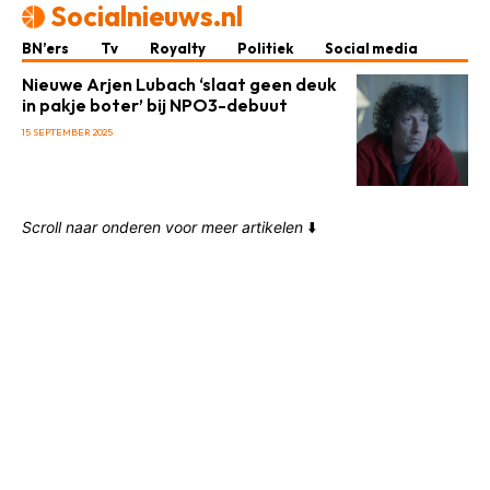
Socialnieuws.nl
BN’ers
Tv
Royalty
Politiek
Social media
Nieuwe Arjen Lubach ‘slaat geen deuk
in pakje boter’ bij NPO3-debuut
15 SEPTEMBER 2025
Scroll naar onderen voor meer artikelen
⬇️