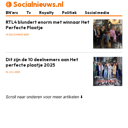
Socialnieuws.nl
BN’ers
Tv
Royalty
Politiek
Social media
RTL4 blundert enorm met winnaar Het
Perfecte Plaatje
19 DECEMBER 2025
Dit zijn de 10 deelnemers aan Het
perfecte plaatje 2025
16 JULI 2025
Scroll naar onderen voor meer artikelen
⬇️