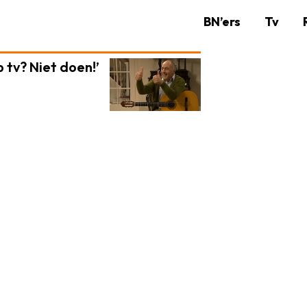
BN’ers
Tv
tv? Niet doen!’