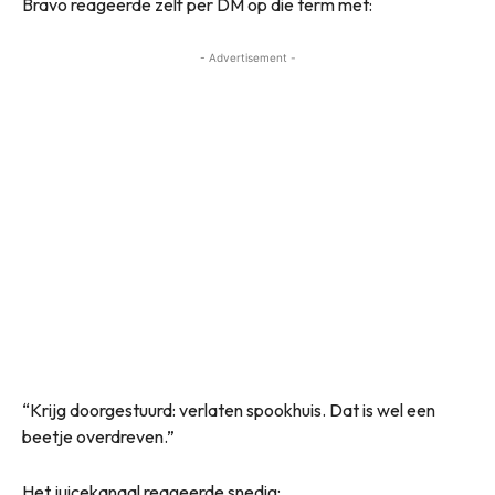
Bravo reageerde zelf per DM op die term met:
- Advertisement -
“Krijg doorgestuurd: verlaten spookhuis. Dat is wel een
beetje overdreven.”
Het juicekanaal reageerde snedig: