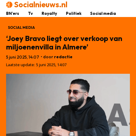
Socialnieuws.nl
BN’ers
Tv
Royalty
Politiek
Social media
SOCIAL MEDIA
‘Joey Bravo liegt over verkoop van
miljoenenvilla in Almere’
• door
redactie
5 juni 2025, 14:07
Laatste update:
5 juni 2025, 14:07