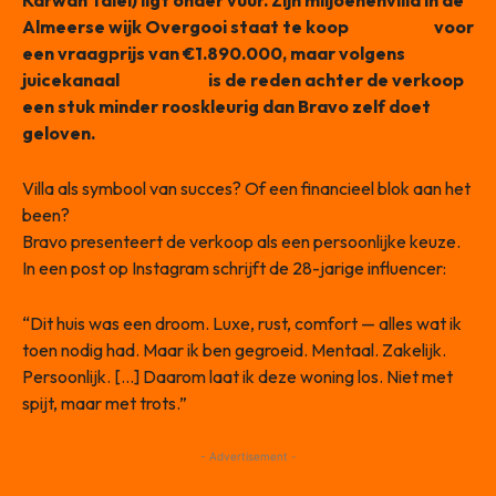
Karwan Talei) ligt onder vuur. Zijn miljoenenvilla in de
Almeerse wijk Overgooi staat te koop
op Funda
voor
een vraagprijs van €1.890.000, maar volgens
juicekanaal
reality.fbi
is de reden achter de verkoop
een stuk minder rooskleurig dan Bravo zelf doet
geloven.
Villa als symbool van succes? Of een financieel blok aan het
been?
Bravo presenteert de verkoop als een persoonlijke keuze.
In een post op Instagram schrijft de 28-jarige influencer:
“Dit huis was een droom. Luxe, rust, comfort — alles wat ik
toen nodig had. Maar ik ben gegroeid. Mentaal. Zakelijk.
Persoonlijk. […] Daarom laat ik deze woning los. Niet met
spijt, maar met trots.”
- Advertisement -