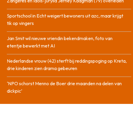
Zangeres en Idols-jurylid Jerney Kaagman (79) overleden
Sportschool in Echt weigert bewoners uit azc, maar krijgt
tik op vingers
Jan Smit wil nieuwe vriendin bekendmaken, foto van
etentje bewerkt met AI
Nederlandse vrouw (42) sterft bij reddingspoging op Kreta,
drie kinderen zien drama gebeuren
‘NPO schorst Menno de Boer drie maanden na delen van
dickpic’