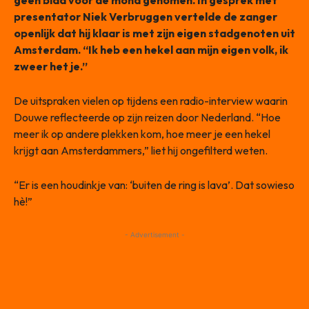
geen blad voor de mond genomen. In gesprek met
presentator Niek Verbruggen vertelde de zanger
openlijk dat hij klaar is met zijn eigen stadgenoten uit
Amsterdam. “Ik heb een hekel aan mijn eigen volk, ik
zweer het je.”
De uitspraken vielen op tijdens een radio-interview waarin
Douwe reflecteerde op zijn reizen door Nederland. “Hoe
meer ik op andere plekken kom, hoe meer je een hekel
krijgt aan Amsterdammers,” liet hij ongefilterd weten.
“Er is een houdinkje van: ‘buiten de ring is lava’. Dat sowieso
hè!”
- Advertisement -