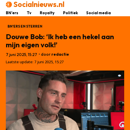
Socialnieuws.nl
BN’ers
Tv
Royalty
Politiek
Social media
BN'ERS EN STERREN
Douwe Bob: ‘Ik heb een hekel aan
mijn eigen volk!’
• door
redactie
7 juni 2025, 15:27
Laatste update:
7 juni 2025, 15:27