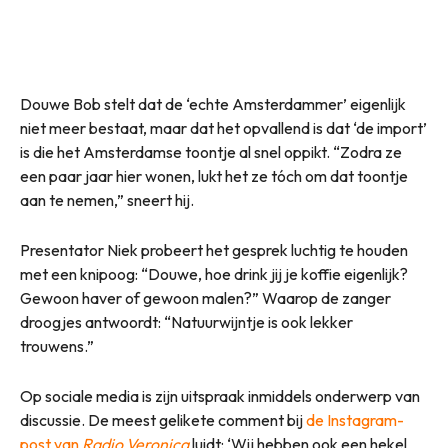
Douwe Bob stelt dat de ‘echte Amsterdammer’ eigenlijk
niet meer bestaat, maar dat het opvallend is dat ‘de import’
is die het Amsterdamse toontje al snel oppikt. “Zodra ze
een paar jaar hier wonen, lukt het ze tóch om dat toontje
aan te nemen,” sneert hij.
Presentator Niek probeert het gesprek luchtig te houden
met een knipoog: “Douwe, hoe drink jij je koffie eigenlijk?
Gewoon haver of gewoon malen?” Waarop de zanger
droogjes antwoordt: “Natuurwijntje is ook lekker
trouwens.”
Op sociale media is zijn uitspraak inmiddels onderwerp van
discussie. De meest gelikete comment bij
de Instagram-
post van
Radio Veronica
luidt: ‘Wij hebben ook een hekel