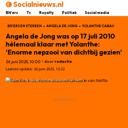
Socialnieuws.nl
BN’ers
Tv
Royalty
Politiek
Social media
BN'ERS EN STERREN
ANGELA DE JONG
YOLANTHE CABAU
Angela de Jong was op 17 juli 2010
hélemaal klaar met Yolanthe:
‘Enorme nepzooi van dichtbij gezien’
• door
redactie
26 juni 2025, 10:00
Laatste update:
26 juni 2025, 12:22
Yolanthe in de nieuwe documentaireserie van Netflix
- Advertisement -