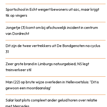
Sportschool in Echt weigert bewoners uit azc, maar krijgt
tik op vingers
Jongetje (3) komt om bij afschuwelijk incident in centrum
van Dordrecht
Dit zijn de twee vertrekkers uit De Bondgenoten na cyclus
31
Zeer grote brand in Limburgs natuurgebied; NS legt
treinverkeer stil
Man (22) op brute wijze overleden in Hellevoetsluis: ‘Dit is
gewoon een moordaanslag’
Salar laat plots compleet ander geluid horen over relatie
met Mercedes