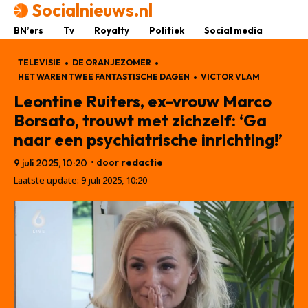
Socialnieuws.nl
BN’ers
Tv
Royalty
Politiek
Social media
TELEVISIE
DE ORANJEZOMER
HET WAREN TWEE FANTASTISCHE DAGEN
VICTOR VLAM
Leontine Ruiters, ex-vrouw Marco
Borsato, trouwt met zichzelf: ‘Ga
naar een psychiatrische inrichting!’
• door
redactie
9 juli 2025, 10:20
Laatste update:
9 juli 2025, 10:20