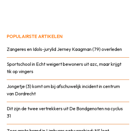
POPULAIRSTE ARTIKELEN
Zangeres en Idols-jurylid Jerney Kaagman (79) overleden
Sportschool in Echt weigert bewoners uit azc, maar krijgt
tik op vingers
Jongetje (3) komt om bij afschuwelijk incident in centrum
van Dordrecht
Dit zijn de twee vertrekkers uit De Bondgenoten na cyclus
31
Zeer grote brand in Limburgs natuurgebied; NS legt