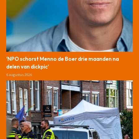
‘NPO schorst Menno de Boer drie maanden na
delen van dickpic’
6 augustus 2026