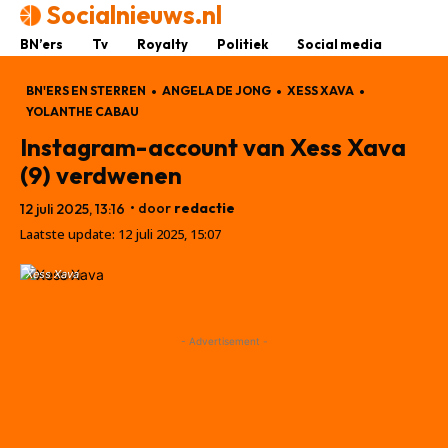
Socialnieuws.nl
BN’ers
Tv
Royalty
Politiek
Social media
BN'ERS EN STERREN
ANGELA DE JONG
XESS XAVA
YOLANTHE CABAU
Instagram-account van Xess Xava
(9) verdwenen
• door
redactie
12 juli 2025, 13:16
Laatste update:
12 juli 2025, 15:07
Xess Xava
- Advertisement -