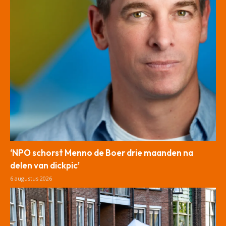
‘NPO schorst Menno de Boer drie maanden na
delen van dickpic’
6 augustus 2026