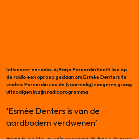
Influencer en radio-dj
Farja Farvardin
heeft live op
de radio een oproep gedaan om Esmée Denters te
vinden. Farvardin zou de (voormalig) zangeres graag
uitnodigen in zijn radioprogramma
.
‘Esmée Denters is van de
aardbodem verdwenen’
Farvardin merkt in zijn radioprogramma
By Far
op
Yoursafe