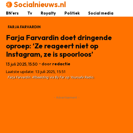
Socialnieuws.nl
BN’ers
Tv
Royalty
Politiek
Social media
FARJA FARVARDIN
Farja Farvardin doet dringende
oproep: ‘Ze reageert niet op
Instagram, ze is spoorloos’
• door
redactie
13 juli 2025, 15:50
Laatste update:
13 juli 2025, 15:51
Farja Farvardin. Afbeelding via By Far op Yoursafe Radio.
- Advertisement -