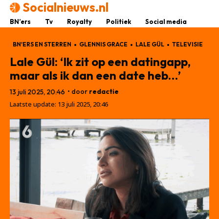
Socialnieuws.nl
BN’ers
Tv
Royalty
Politiek
Social media
BN'ERS EN STERREN
GLENNIS GRACE
LALE GÜL
TELEVISIE
Lale Gül: ‘Ik zit op een datingapp,
maar als ik dan een date heb…’
• door
redactie
13 juli 2025, 20:46
Laatste update:
13 juli 2025, 20:46