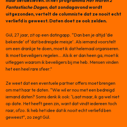
haar liefdesleven. In het programma
Het Waren 2
Fantastische Dagen
, dat zondagavond wordt
uitgezonden, vertelt de columniste dat ze nooit echt
verliefd is geweest. Daten doet ze ook zelden.
Gül, 27 jaar, zit op een datingapp. “Dan ben je altijd ‘die
bekende’ of ‘dat bedreigde meisje’. Als iemand voorstelt
om een drankje te doen, moet ik dat helemaal organiseren.
Ik moet beveiligers regelen… Als ik er dan heen ga, moet ik
uitleggen waarom ik beveiligers bij me heb. Mensen vinden
het een heel rare sfeer.”
Ze weet dat een eventuele partner offers moet brengen
om met haar te daten. “Wie wil er nou met een bedreigd
iemand daten? Soms denk ik ook: ‘Laat maar, ik ga wel niet
op date. Het heeft geen zin, want dat vindt iedereen toch
raar, ofzo. Ik heb het idee dat ik nooit echt verliefd ben
geweest”, zo zegt Gül.