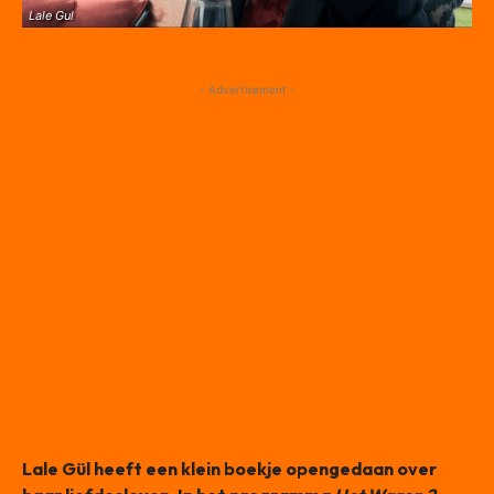
Lale Gul
- Advertisement -
Lale Gül heeft een klein boekje opengedaan over