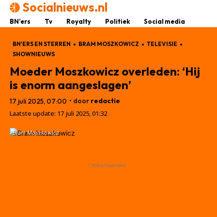
Socialnieuws.nl
BN’ers
Tv
Royalty
Politiek
Social media
BN'ERS EN STERREN
BRAM MOSZKOWICZ
TELEVISIE
SHOWNIEUWS
Moeder Moszkowicz overleden: ‘Hij
is enorm aangeslagen’
• door
redactie
17 juli 2025, 07:00
Laatste update:
17 juli 2025, 01:32
Bram Moszkowicz
- Advertisement -