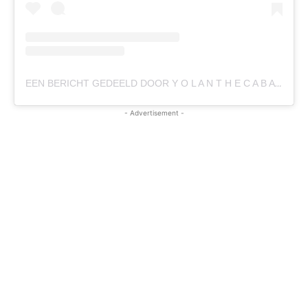
EEN BERICHT GEDEELD DOOR Y O L A N T H E C A B A U (@YOLANTHECABAU)
- Advertisement -