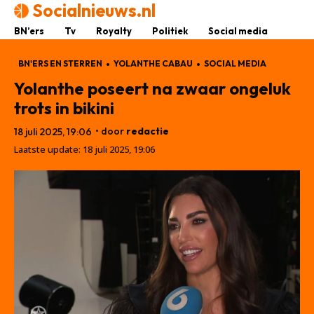
Socialnieuws.nl
BN’ers
Tv
Royalty
Politiek
Social media
BN'ERS EN STERREN
YOLANTHE CABAU
SOCIAL MEDIA
Yolanthe poseert na zwaar ongeluk
trots in bikini
• door
redactie
18 juli 2025, 19:06
Laatste update:
18 juli 2025, 19:06