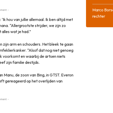
Marco Bors
ement -
rechter
Ik hou van jullie allemaal. Ik ben altijd met
omana. “Allergrootste strijder, we zijn zo
 alles wat je had.”
in zijn arm en schouders. Het bleek te gaan
mfeklierkanker. “Alsof dat nog niet genoeg
aak voorkomt en waarbij de artsen niets
 zijn familie destijds.
an Manu, de zoon van Bing, in GTST. Everon
eft gereageerd op het overlijden van
ement -