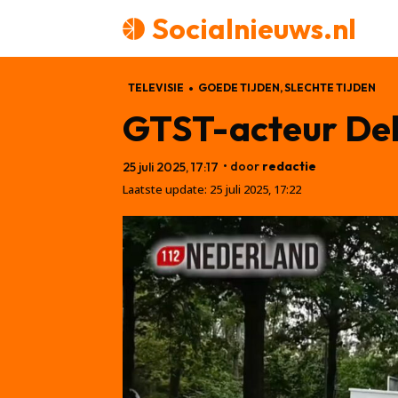
Socialnieuws.nl
TELEVISIE
GOEDE TIJDEN, SLECHTE TIJDEN
GTST-acteur Deli
• door
redactie
25 juli 2025, 17:17
Laatste update:
25 juli 2025, 17:22