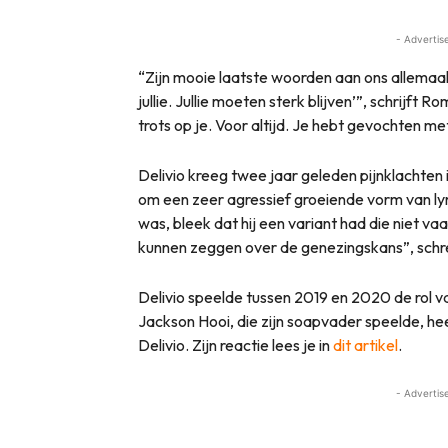
- Advertis
“Zijn mooie laatste woorden aan ons allemaal: ‘
jullie. Jullie moeten sterk blijven’”, schrijft R
trots op je. Voor altijd. Je hebt gevochten met
Delivio kreeg twee jaar geleden pijnklachten 
om een zeer agressief groeiende vorm van ly
was, bleek dat hij een variant had die niet v
kunnen zeggen over de genezingskans”, schreef
Delivio speelde tussen 2019 en 2020 de rol v
Jackson Hooi, die zijn soapvader speelde, he
Delivio. Zijn reactie lees je in
dit artikel
.
- Advertis