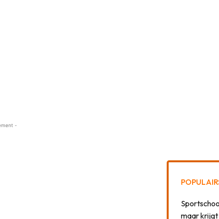
ement -
POPULAIR
Sportschool
maar krijgt