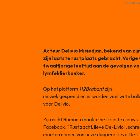
- Advertis
Acteur Delivio Misiedjan, bekend van zijn 
zijn laatste rustplaats gebracht. Vorig
twaalfjarige leeftijd aan de gevolgen v
lymfeklierkanker.
Op het platform
112Brabant
zijn
beelden van 
muziek gespeeld en er worden veel witte bal
voor Delivio.
Zijn nicht Romana maakte het trieste nieuws
Facebook. “Rust zacht, lieve De-Livio”, sch
moeten nemen van onze dappere, lieve De-Livio