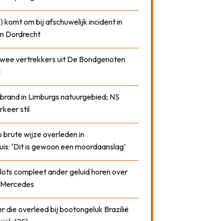
) komt om bij afschuwelijk incident in
n Dordrecht
 twee vertrekkers uit De Bondgenoten
1
 brand in Limburgs natuurgebied; NS
rkeer stil
 brute wijze overleden in
uis: ‘Dit is gewoon een moordaanslag’
plots compleet ander geluid horen over
t Mercedes
 die overleed bij bootongeluk Brazilië