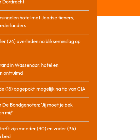
n Dordrecht
singelen hotel met Joodse tieners,
Nederlanders
ler (24) overleden na blikseminslag op
rand in Wassenaar: hotel en
n ontruimd
de (18) opgepakt, mogelijk na tip van CIA
n De Bondgenoten: ‘Jij moet je bek
n mij!’
treft zijn moeder (30) en vader (34)
p bed