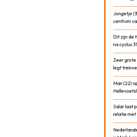
Jongetje (3
centrum va
Dit zijn de
na cyclus 3
Zeer grote
legt treinve
Man (22) op
Hellevoetsl
Salar laat 
relatie me
Nederlander