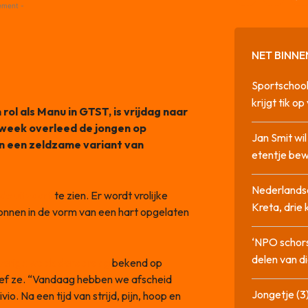
ement -
NET BINNE
Sportschool
krijgt tik op
rol als Manu in GTST, is vrijdag naar
e week overleed de jongen op
Jan Smit wi
an een zeldzame variant van
etentje bew
Nederlandse
de uitvaart
te zien. Er wordt vrolijke
Kreta, drie
lonnen in de vorm van een hart opgelaten
‘NPO schor
delen van di
vorige week donderdag
bekend op
reef ze. “Vandaag hebben we afscheid
Jongetje (3)
. Na een tijd van strijd, pijn, hoop en