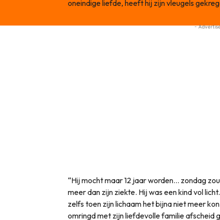
oneindige liefde, heeft hij zijn vleugels gekre
- Advertis
“Hij mocht maar 12 jaar worden… zondag zou h
meer dan zijn ziekte. Hij was een kind vol licht
zelfs toen zijn lichaam het bijna niet meer kon.
omringd met zijn liefdevolle familie afscheid