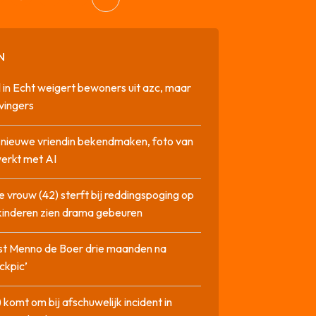
N
 in Echt weigert bewoners uit azc, maar
 vingers
l nieuwe vriendin bekendmaken, foto van
erkt met AI
 vrouw (42) sterft bij reddingspoging op
 kinderen zien drama gebeuren
st Menno de Boer drie maanden na
ckpic’
 komt om bij afschuwelijk incident in