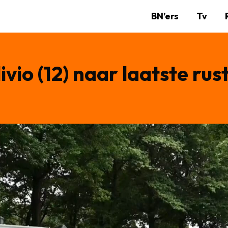
BN’ers
Tv
vio (12) naar laatste ru