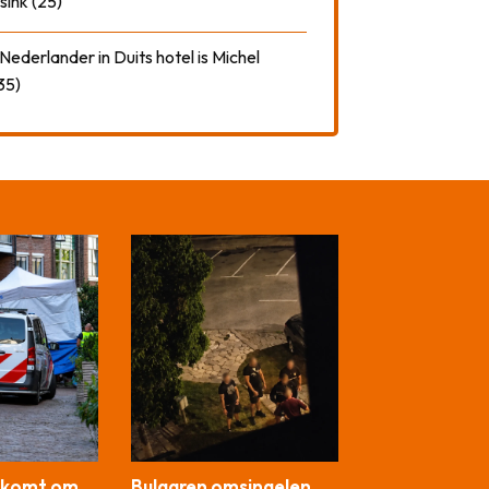
sink (25)
ederlander in Duits hotel is Michel
35)
) komt om
Bulgaren omsingelen