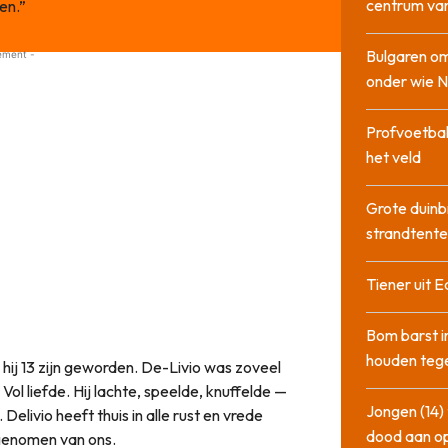
centrum va
gen.”
Bulgaren om
ement -
onder wie 
Profvoetbal
het veld
Grote duinb
strandtente
Tiener uit E
Bom barst i
houden tege
ij 13 zijn geworden. De-Livio was zoveel
. Vol liefde. Hij lachte, speelde, knuffelde —
Jongen (14) 
 Delivio heeft thuis in alle rust en vrede
dood aan o
 genomen van ons.