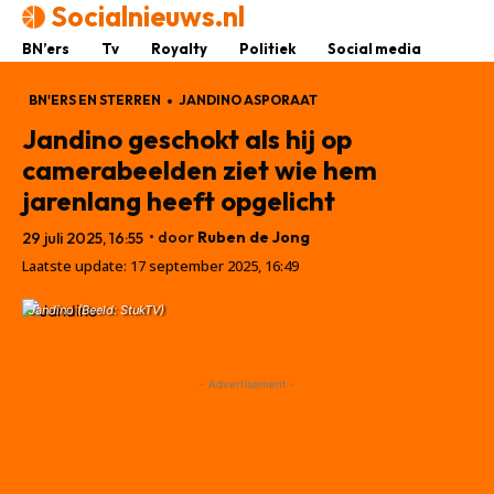
Socialnieuws.nl
BN’ers
Tv
Royalty
Politiek
Social media
BN'ERS EN STERREN
JANDINO ASPORAAT
Jandino geschokt als hij op
camerabeelden ziet wie hem
jarenlang heeft opgelicht
• door
Ruben de Jong
29 juli 2025, 16:55
Laatste update:
17 september 2025, 16:49
Jandino (Beeld: StukTV)
- Advertisement -