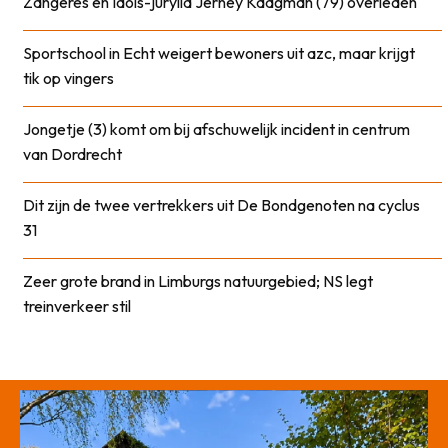
Zangeres en Idols-jurylid Jerney Kaagman (79) overleden
Sportschool in Echt weigert bewoners uit azc, maar krijgt
tik op vingers
Jongetje (3) komt om bij afschuwelijk incident in centrum
van Dordrecht
Dit zijn de twee vertrekkers uit De Bondgenoten na cyclus
31
Zeer grote brand in Limburgs natuurgebied; NS legt
treinverkeer stil