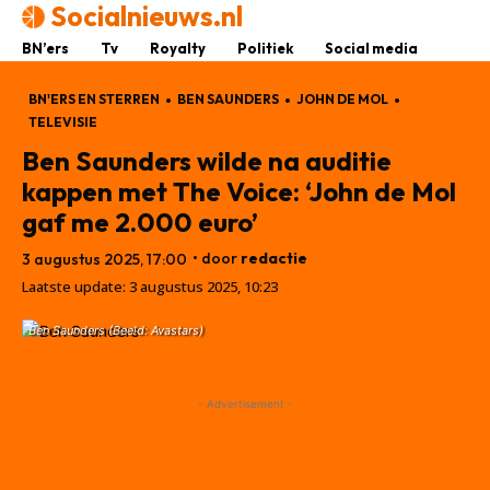
Socialnieuws.nl
BN’ers
Tv
Royalty
Politiek
Social media
BN'ERS EN STERREN
BEN SAUNDERS
JOHN DE MOL
TELEVISIE
Ben Saunders wilde na auditie
kappen met The Voice: ‘John de Mol
gaf me 2.000 euro’
• door
redactie
3 augustus 2025, 17:00
Laatste update:
3 augustus 2025, 10:23
Ben Saunders (Beeld: Avastars)
- Advertisement -