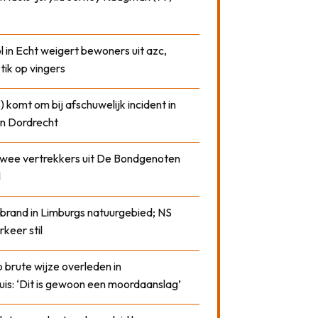
 in Echt weigert bewoners uit azc,
 tik op vingers
) komt om bij afschuwelijk incident in
n Dordrecht
 twee vertrekkers uit De Bondgenoten
1
 brand in Limburgs natuurgebied; NS
rkeer stil
 brute wijze overleden in
uis: ‘Dit is gewoon een moordaanslag’