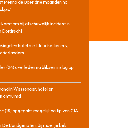
st Menno de Boer drie maanden na
ckpic’
 komt om bij afschuwelijk incident in
n Dordrecht
singelen hotel met Joodse tieners,
Nederlanders
ler (24) overleden na blikseminslag op
rand in Wassenaar: hotel en
n ontruimd
de (18) opgepakt, mogelijk na tip van CIA
n De Bondgenoten: ‘Jij moet je bek