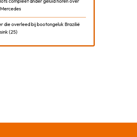
plots compleet ander geluid horen over
t Mercedes
 die overleed bij bootongeluk Brazilië
sink (25)