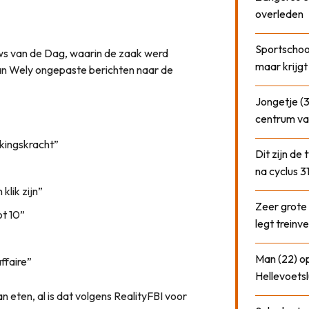
overleden
Sportschool
ws van de Dag, waarin de zaak werd
maar krijgt
an Wely ongepaste berichten naar de
Jongetje (3
centrum va
kkingskracht”
Dit zijn de
na cyclus 3
klik zijn”
Zeer grote
ot 10”
legt treinve
Man (22) op
ffaire”
Hellevoetsl
 eten, al is dat volgens RealityFBI voor