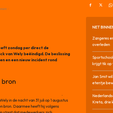
ement -
NET BINNE
Zangeres en
overleden
eeft zondag per direct de
k van Wely beëindigd. De beslissing
Sportschool
jen en een nieuw incident rond
krijgt tik op
Jan Smit wi
t bron
etentje bew
gustus op sociale media verscheen
.
Nederlandse
ly in de nacht van 31 juli op 1 augustus
Kreta, drie
en bron. Daarmee heeft hij volgens
in staat dat medewerkers zich