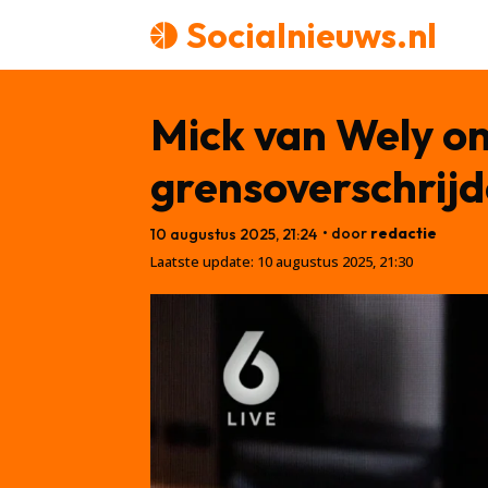
Socialnieuws.nl
Mick van Wely on
grensoverschrij
• door
redactie
10 augustus 2025, 21:24
Laatste update:
10 augustus 2025, 21:30