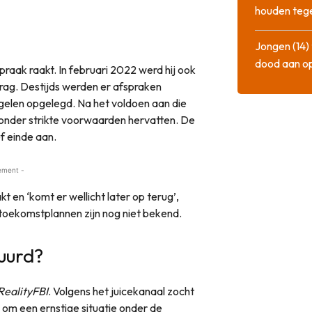
houden tege
Jongen (14) 
dood aan o
praak raakt. In februari 2022 werd hij ook
rag. Destijds werden er afspraken
gelen opgelegd. Na het voldoen aan die
nder strikte voorwaarden hervatten. De
f einde aan.
ement -
t en ‘komt er wellicht later op terug’,
n toekomstplannen zijn nog niet bekend.
uurd?
RealityFBI
. Volgens het juicekanaal zocht
 om een ernstige situatie onder de