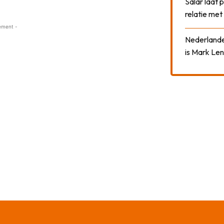
Salar laat 
relatie me
ement -
Nederlander
is Mark Len