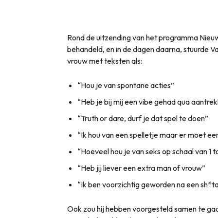
Rond de uitzending van het programma Nieu
behandeld, en in de dagen daarna, stuurde V
vrouw met teksten als:
“Hou je van spontane acties”
“Heb je bij mij een vibe gehad qua aantre
“Truth or dare, durf je dat spel te doen”
“Ik hou van een spelletje maar er moet een 
“Hoeveel hou je van seks op schaal van 1 t
“Heb jij liever een extra man of vrouw”
“Ik ben voorzichtig geworden na een sh*ta
Ook zou hij hebben voorgesteld samen te gaan