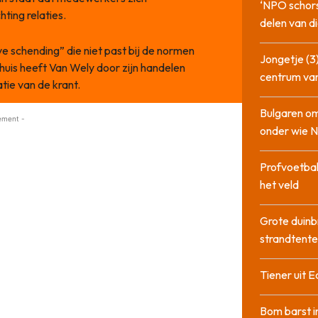
‘NPO schor
hting relaties.
delen van di
 schending” die niet past bij de normen
Jongetje (3)
uis heeft Van Wely door zijn handelen
centrum va
ie van de krant.
Bulgaren om
ement -
onder wie 
Profvoetbal
het veld
Grote duinb
strandtente
Tiener uit E
Bom barst i