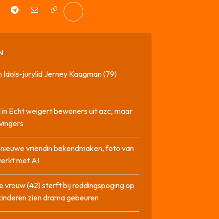
N
 Idols-jurylid Jerney Kaagman (79)
 in Echt weigert bewoners uit azc, maar
 vingers
l nieuwe vriendin bekendmaken, foto van
erkt met AI
 vrouw (42) sterft bij reddingspoging op
 kinderen zien drama gebeuren