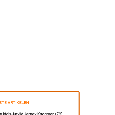
STE ARTIKELEN
n Idols-jurylid Jerney Kaagman (79)