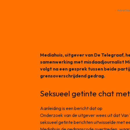
- Advertis
Mediahuis, uitgever van De Telegraaf, h
samenwerking met misdaadjournalist Mic
volgt na een gesprek tussen beide parti
grensoverschrijdend gedrag.
Seksueel getinte chat me
Aanleiding is een bericht dat op
maandag 4 au
Onderzoek van de uitgever wees uit dat Van We
seksueel getinte berichten uitwisselde met e
Mediahuis de gedragscode overtreden, waar