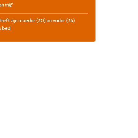
n mij!’
treft zijn moeder (30) en vader (34)
p bed