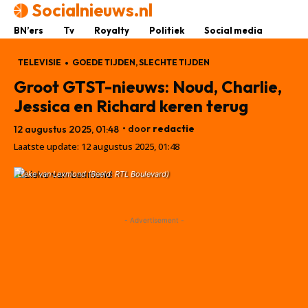
Socialnieuws.nl
BN’ers
Tv
Royalty
Politiek
Social media
TELEVISIE
GOEDE TIJDEN, SLECHTE TIJDEN
Groot GTST-nieuws: Noud, Charlie,
Jessica en Richard keren terug
• door
redactie
12 augustus 2025, 01:48
Laatste update:
12 augustus 2025, 01:48
Lieke van Lexmond (Beeld: RTL Boulevard)
- Advertisement -