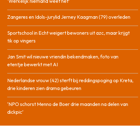
‘Werkelijk niemand weet het’
Zangeres en Idols-jurylid Jerney Kaagman (79) overleden
Sportschool in Echt weigert bewoners uit azc, maar krijgt
tik op vingers
Jan Smit wil nieuwe vriendin bekendmaken, foto van
etentje bewerkt met AI
Nederlandse vrouw (42) sterft bij reddingspoging op Kreta,
drie kinderen zien drama gebeuren
‘NPO schorst Menno de Boer drie maanden na delen van
dickpic’