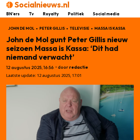
Socialnieuws.nl
BN’ers
Tv
Royalty
Politiek
Social media
JOHN DE MOL
PETER GILLIS
TELEVISIE
MASSA IS KASSA
John de Mol gunt Peter Gillis nieuw
seizoen Massa is Kassa: ‘Dit had
niemand verwacht’
• door
redactie
12 augustus 2025, 16:56
Laatste update:
12 augustus 2025, 17:01