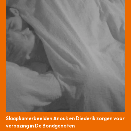
Slaapkamerbeelden Anouk en Diederik zorgen voor
verbazing in De Bondgenoten