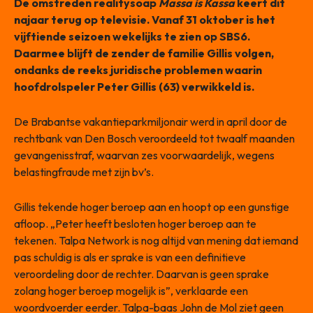
De omstreden realitysoap
Massa is Kassa
keert dit
najaar terug op televisie. Vanaf 31 oktober is het
vijftiende seizoen wekelijks te zien op SBS6.
Daarmee blijft de zender de familie Gillis volgen,
ondanks de reeks juridische problemen waarin
hoofdrolspeler Peter Gillis (63) verwikkeld is.
De Brabantse vakantieparkmiljonair werd in april door de
rechtbank van Den Bosch veroordeeld tot twaalf maanden
gevangenisstraf, waarvan zes voorwaardelijk, wegens
belastingfraude met zijn bv’s.
Gillis tekende hoger beroep aan en hoopt op een gunstige
afloop. „Peter heeft besloten hoger beroep aan te
tekenen. Talpa Network is nog altijd van mening dat iemand
pas schuldig is als er sprake is van een definitieve
veroordeling door de rechter. Daarvan is geen sprake
zolang hoger beroep mogelijk is”, verklaarde een
woordvoerder eerder. Talpa-baas John de Mol ziet geen