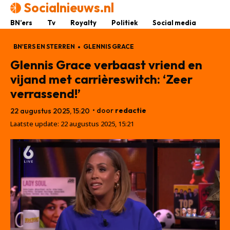
Socialnieuws.nl
BN’ers
Tv
Royalty
Politiek
Social media
BN'ERS EN STERREN
GLENNIS GRACE
Glennis Grace verbaast vriend en
vijand met carrièreswitch: ‘Zeer
verrassend!’
• door
redactie
22 augustus 2025, 15:20
Laatste update:
22 augustus 2025, 15:21