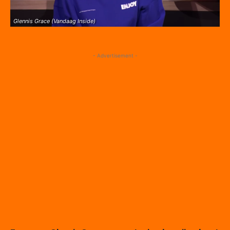
Glennis Grace (Vandaag Inside)
- Advertisement -