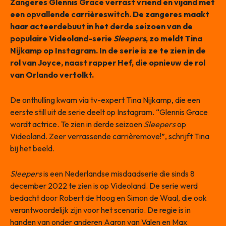
Zangeres Glennis Grace verrast vriend en vijand met
een opvallende carrièreswitch. De zangeres maakt
haar acteerdebuut in het derde seizoen van de
populaire Videoland-serie
Sleepers
, zo meldt Tina
Nijkamp op Instagram. In de serie is ze te zien in de
rol van Joyce, naast rapper Hef, die opnieuw de rol
van Orlando vertolkt.
De onthulling kwam via tv-expert Tina Nijkamp, die een
eerste still uit de serie deelt op Instagram. “Glennis Grace
wordt actrice. Te zien in derde seizoen
Sleepers
op
Videoland. Zeer verrassende carrièremove!”, schrijft Tina
bij het beeld.
Sleepers
is een Nederlandse misdaadserie die sinds 8
december 2022 te zien is op Videoland. De serie werd
bedacht door Robert de Hoog en Simon de Waal, die ook
verantwoordelijk zijn voor het scenario. De regie is in
handen van onder anderen Aaron van Valen en Max