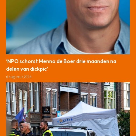
‘NPO schorst Menno de Boer drie maanden na
delen van dickpic’
6 augustus 2026