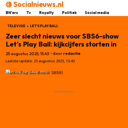
Socialnieuws.nl
BN’ers
Tv
Royalty
Politiek
Social media
TELEVISIE
LET'S PLAY BALL
Zeer slecht nieuws voor SBS6-show
Let’s Play Ball: kijkcijfers storten in
• door
redactie
25 augustus 2025, 15:43
Laatste update:
25 augustus 2025, 15:43
Let's Play Ball (beeld: SBS6)
- Advertisement -