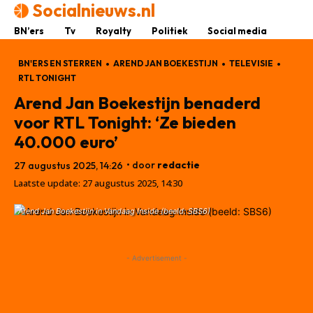
Socialnieuws.nl
BN’ers
Tv
Royalty
Politiek
Social media
BN'ERS EN STERREN
AREND JAN BOEKESTIJN
TELEVISIE
RTL TONIGHT
Arend Jan Boekestijn benaderd
voor RTL Tonight: ‘Ze bieden
40.000 euro’
• door
redactie
27 augustus 2025, 14:26
Laatste update:
27 augustus 2025, 14:30
Arend Jan Boekestijn in Vandaag Inside (beeld: SBS6)
- Advertisement -