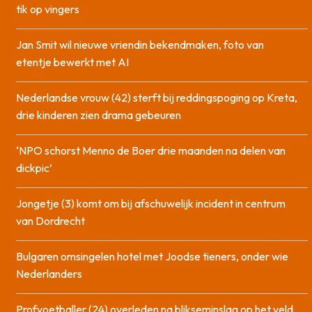
tik op vingers
Jan Smit wil nieuwe vriendin bekendmaken, foto van
etentje bewerkt met AI
Nederlandse vrouw (42) sterft bij reddingspoging op Kreta,
drie kinderen zien drama gebeuren
‘NPO schorst Menno de Boer drie maanden na delen van
dickpic’
Jongetje (3) komt om bij afschuwelijk incident in centrum
van Dordrecht
Bulgaren omsingelen hotel met Joodse tieners, onder wie
Nederlanders
Profvoetballer (24) overleden na blikseminslag op het veld