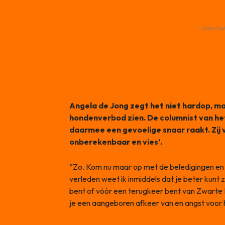
- Advertis
Angela de Jong zegt het niet hardop, m
hondenverbod zien. De columnist van h
daarmee een gevoelige snaar raakt. Zij 
onberekenbaar en vies’.
“Zo. Kom nu maar op met de beledigingen en 
verleden weet ik inmiddels dat je beter kunt 
bent of vóór een terugkeer bent van Zwarte Pi
je een aangeboren afkeer van en angst voor h