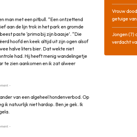
Vrouw dood
getuige va
een man met een pitbull. “Een ontzettend
ssief aan de lijn trok in het park en gromde
 beest paste ‘prima bij zijn baasje’. “Die
Jongen (7) 
rd hoofd en keek altijd uit zijn ogen alsof
verdacht va
twee halve liters bier. Dat wekte niet
controle had. Hij heeft menig wandelingetje
ar te zien aankomen en ik zat alweer
ement -
tander van een algeheel hondenverbod. Op
k natuurlijk niet hardop. Ben je gek. Ik
gela.
ement -