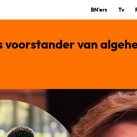
BN’ers
Tv
s voorstander van algehe