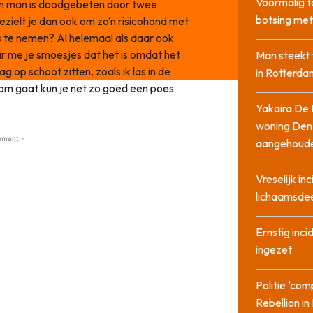
Voormalig t
en man is doodgebeten door twee
botsing me
ezielt je dan ook om zo’n risicohond met
is te nemen? Al helemaal als daar ook
r me je smoesjes dat het is omdat het
Man steekt 
g op schoot zitten, zoals ik las in de
in Rotterda
 om gaat kun je net zo goed een poes
Yakaira De 
woning Den
ement -
aangehoud
Vreselijk in
lichaamsdee
Ernstig inci
ingezet
Politie ‘com
Rebellion i