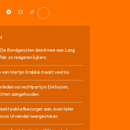
N
it De Bondgenoten deed mee aan Lang
fde: zo reageren kijkers
 van Martijn Krabbé maakt veel los
rleden na vechtpartij in Enkhuizen,
chten aangehouden
reekt pakketbezorger aan, even later
zoon Urviëndel neergestoken