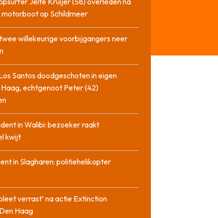
opsurfer Jelte Kruijer (58) overleden na
t motorboot op Schildmeer
twee willekeurige voorbijgangers neer
m
Los Santos doodgeschoten in eigen
 Haag, echtgenoot Peter (42)
en
cident in Walibi: bezoeker raakt
l kwijt
dent in Slagharen: politiehelikopter
pleet verrast’ na actie Extinction
n Den Haag