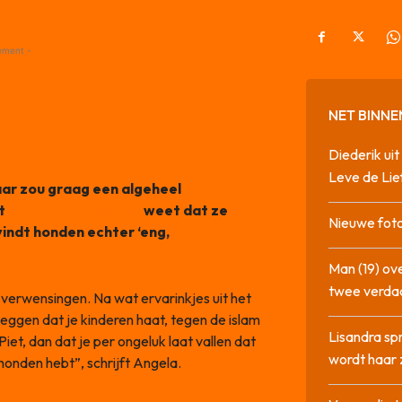
ement -
NET BINNE
Diederik u
Leve de Lie
aar zou graag een algeheel
et
Algemeen Dagblad
weet dat ze
Nieuwe foto
vindt honden echter ‘eng,
Man (19) ove
twee verda
verwensingen. Na wat ervarinkjes uit het
zeggen dat je kinderen haat, tegen de islam
Lisandra sp
et, dan dat je per ongeluk laat vallen dat
wordt haar 
onden hebt”, schrijft Angela.