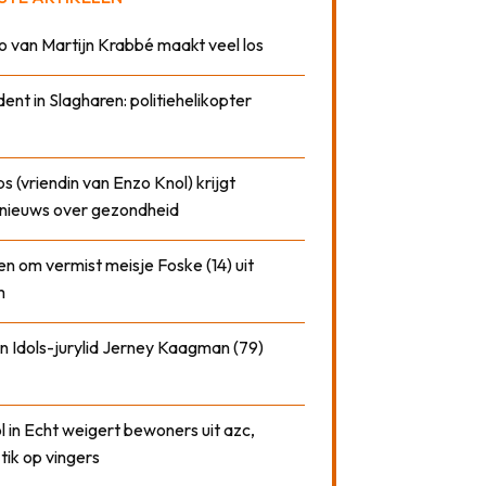
o van Martijn Krabbé maakt veel los
dent in Slagharen: politiehelikopter
 (vriendin van Enzo Knol) krijgt
nieuws over gezondheid
n om vermist meisje Foske (14) uit
m
n Idols-jurylid Jerney Kaagman (79)
 in Echt weigert bewoners uit azc,
 tik op vingers