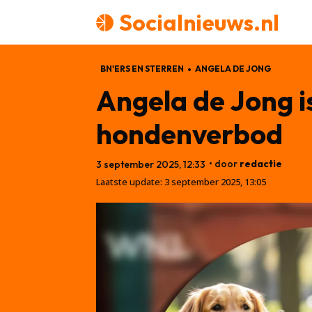
Socialnieuws.nl
BN'ERS EN STERREN
ANGELA DE JONG
Angela de Jong i
hondenverbod
• door
redactie
3 september 2025, 12:33
Laatste update:
3 september 2025, 13:05