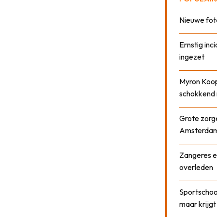
Nieuwe fot
Ernstig inci
ingezet
Myron Koops
schokkend 
Grote zorge
Amsterda
Zangeres e
overleden
Sportschool
maar krijgt