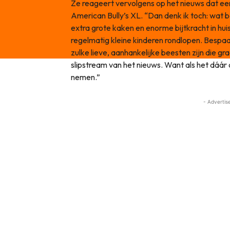
Ze reageert vervolgens op het nieuws dat e
American Bully’s XL. “Dan denk ik toch: wat b
extra grote kaken en enorme bijtkracht in hu
regelmatig kleine kinderen rondlopen. Bespaa
zulke lieve, aanhankelijke beesten zijn die graa
slipstream van het nieuws. Want als het dáár
nemen.”
- Advertis