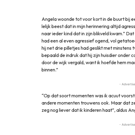
Angela woonde tot voor kort in de buurt bij 
lelijk beest dat in mijn herinnering altijd agre
naar ieder kind dat in zijn blikveld kwam.” Dat
had een al even agressief ogend, vol getatoeëe
hij net drie pilletjes had geslikt met minstens 
bepaald de indruk dat hij zijn huisdier onder 
door de wijk vergald, want ik hoefde hem ma
binnen.”
- Advertis
“Op dat soort momenten was ik acuut voors
andere momenten trouwens ook. Maar dat zeg i
zeg nog liever dat ik kinderen haat”, aldus An
- Advertis