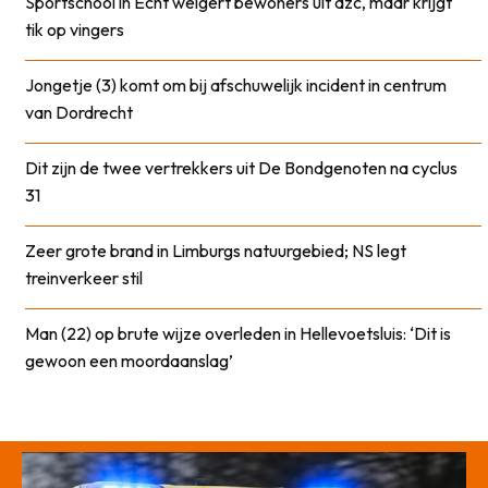
Sportschool in Echt weigert bewoners uit azc, maar krijgt
tik op vingers
Jongetje (3) komt om bij afschuwelijk incident in centrum
van Dordrecht
Dit zijn de twee vertrekkers uit De Bondgenoten na cyclus
31
Zeer grote brand in Limburgs natuurgebied; NS legt
treinverkeer stil
Man (22) op brute wijze overleden in Hellevoetsluis: ‘Dit is
gewoon een moordaanslag’