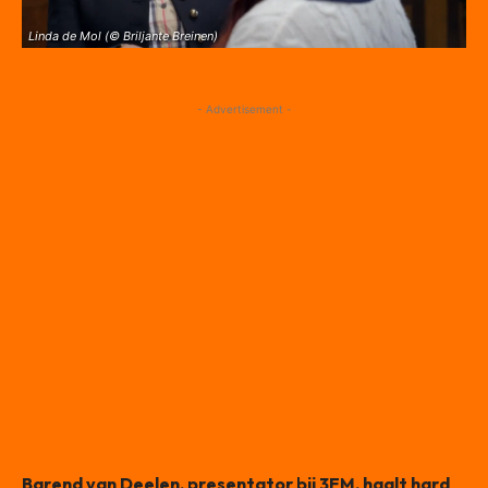
Linda de Mol (© Briljante Breinen)
- Advertisement -
Barend van Deelen, presentator bij 3FM, haalt hard