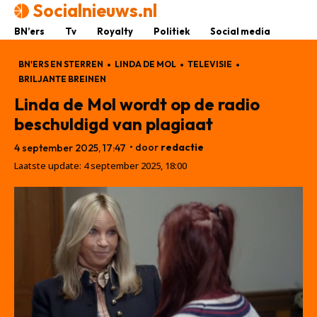
Socialnieuws.nl
BN’ers
Tv
Royalty
Politiek
Social media
BN'ERS EN STERREN
LINDA DE MOL
TELEVISIE
BRILJANTE BREINEN
Linda de Mol wordt op de radio
beschuldigd van plagiaat
• door
redactie
4 september 2025, 17:47
Laatste update:
4 september 2025, 18:00