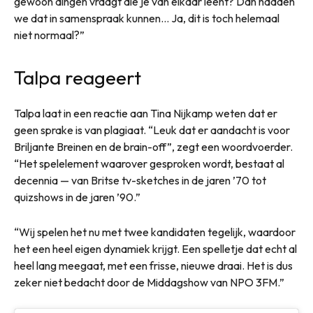
gewoon dingen vraagt die je van elkaar leent? Dan hadden
we dat in samenspraak kunnen… Ja, dit is toch helemaal
niet normaal?”
Talpa reageert
Talpa laat in een reactie aan Tina Nijkamp weten dat er
geen sprake is van plagiaat. “Leuk dat er aandacht is voor
Briljante Breinen en de brain-off”, zegt een woordvoerder.
“Het spelelement waarover gesproken wordt, bestaat al
decennia — van Britse tv-sketches in de jaren ’70 tot
quizshows in de jaren ’90.”
“Wij spelen het nu met twee kandidaten tegelijk, waardoor
het een heel eigen dynamiek krijgt. Een spelletje dat echt al
heel lang meegaat, met een frisse, nieuwe draai. Het is dus
zeker niet bedacht door de Middagshow van NPO 3FM.”