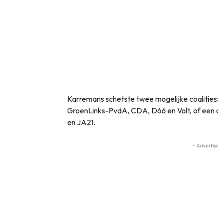
Karremans schetste twee mogelijke coalities
GroenLinks-PvdA, CDA, D66 en Volt, of een
en JA21.
- Advertis