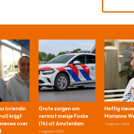
s (vriendin
Grote zorgen om
Heftig nieu
ol) krijgt
vermist meisje Foske
Marianne We
nieuws over
(14) uit Amsterdam
7 augustus 2026
d
7 augustus 2026