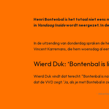
Henri Bontenbal is het totaal niet een
in
Vandaag Inside
wordt neergezet. In de
door VVD-minister Vincent Karremans al
In de uitzending van donderdag spraken de 
Vincent Karremans, die hem woensdag al een
Wierd Duk: ‘Bontenbal is l
Wierd Duk vindt dat terecht: “Bontenbal is natu
dat de VVD zegt: ‘Ja, als je met Bontebal in zee
- Advertis