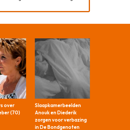
ws over
Slaapkamerbeelden
ber (70)
Anouk en Diederik
zorgen voor verbazing
in De Bondgenoten