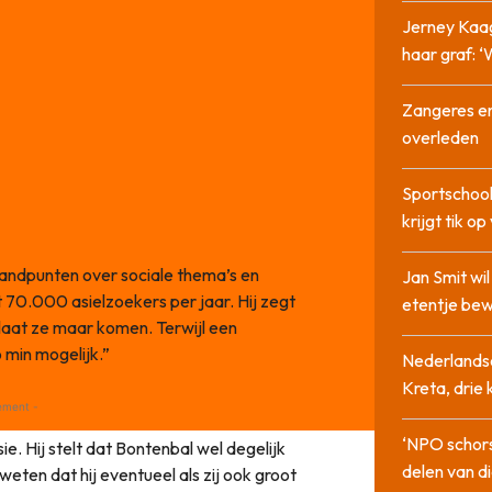
Jerney Kaa
haar graf: 
Zangeres en
overleden
Sportschool
krijgt tik op
tandpunten over sociale thema’s en
Jan Smit wi
ot 70.000 asielzoekers per jaar. Hij zegt
etentje bew
, laat ze maar komen. Terwijl een
 min mogelijk.”
Nederlandse
Kreta, drie
ement -
‘NPO schor
. Hij stelt dat Bontenbal wel degelijk
delen van di
weten dat hij eventueel als zij ook groot