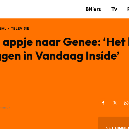
BN’ers
Tv
BAL
TELEVISIE
 appje naar Genee: ‘Het 
eggen in Vandaag Inside’
ement -
NET BINNE