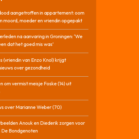
dood aangetroffen in appartement: oom
n moord, moeder en vriendin opgepakt
erleden na aanvaring in Groningen: ‘We
en dat het goed mis was’
 (vriendin van Enzo Knol) krijgt
nieuws over gezondheid
n om vermist meisje Foske (14) uit
m
ws over Marianne Weber (70)
beelden Anouk en Diederik zorgen voor
in De Bondgenoten