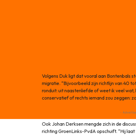
Volgens Duk ligt dat vooral aan Bontenbals s
migratie. “Bijvoorbeeld zijn richtlijn van 40 t
ronduit: uit naastenliefde of weet ik veel wat
conservatief of rechts iemand zou zeggen: zo
- Advertis
Ook Johan Derksen mengde zich in de discussie
richting GroenLinks-PvdA opschuift. “Hij laat 