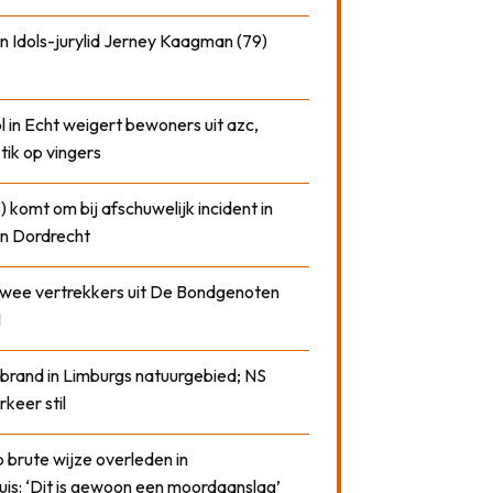
n Idols-jurylid Jerney Kaagman (79)
 in Echt weigert bewoners uit azc,
 tik op vingers
) komt om bij afschuwelijk incident in
n Dordrecht
 twee vertrekkers uit De Bondgenoten
1
 brand in Limburgs natuurgebied; NS
rkeer stil
 brute wijze overleden in
uis: ‘Dit is gewoon een moordaanslag’