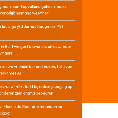
gman neemt opvallend geheim mee in
‘Werkelijk niemand weet het’
 Idols-jurylid Jerney Kaagman (79)
 in Echt weigert bewoners uit azc, maar
 vingers
l nieuwe vriendin bekendmaken, foto van
erkt met AI
 vrouw (42) sterft bij reddingspoging op
 kinderen zien drama gebeuren
st Menno de Boer drie maanden na
ckpic’