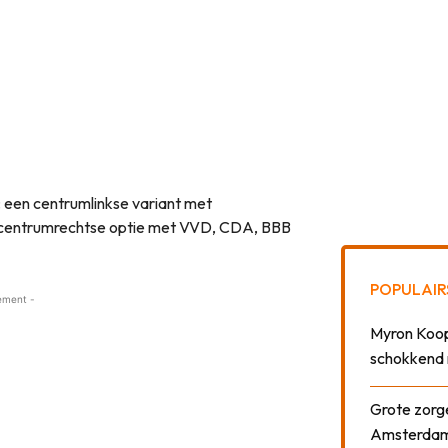
: een centrumlinkse variant met
 centrumrechtse optie met VVD, CDA, BBB
POPULAIR
ement -
Myron Koops
schokkend 
Grote zorge
Amsterda