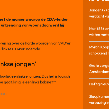
Jongen (7) 
verdacht va
s met de manier waarop de CDA-leider
 uitzending van woensdag werd hij
Man (58) ov
s ‘links’ bestempeld
.
wisten mete
heren na over de harde woorden van VVD’er
Myron Koops
 ‘linkse CDA’er’ noemde.
schokkend 
inkse jongen’
Grote zorge
Amsterda
urlijk een linkse jongen. Dus het is logisch
 gaat, krijg je een links kabinet.’”
Heftig nieu
ement -
Slaapkamer
verbazing 