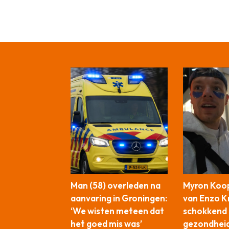
Man (58) overleden na
Myron Koop
aanvaring in Groningen:
van Enzo Kn
‘We wisten meteen dat
schokkend 
het goed mis was’
gezondhei