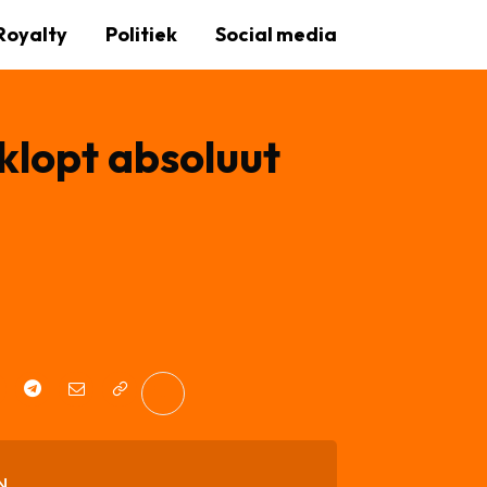
Royalty
Politiek
Social media
klopt absoluut
N