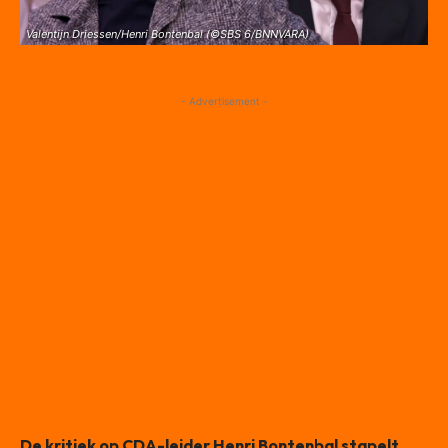
Valentijn Driessen/Henri Bontenbal (©SBS 6/BNNVARA)
- Advertisement -
De kritiek op CDA-leider Henri Bontenbal stapelt