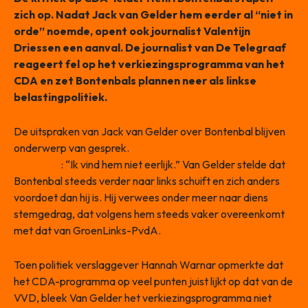
zich op. Nadat Jack van Gelder hem eerder al “niet in
orde” noemde, opent ook journalist Valentijn
Driessen een aanval. De journalist van De Telegraaf
reageert fel op het verkiezingsprogramma van het
CDA en zet Bontenbals plannen neer als linkse
belastingpolitiek.
De uitspraken van Jack van Gelder over Bontenbal blijven
onderwerp van gesprek.
In
De Oranjezondag
herhaalde hij
zijn kritiek
: “Ik vind hem niet eerlijk.” Van Gelder stelde dat
Bontenbal steeds verder naar links schuift en zich anders
voordoet dan hij is. Hij verwees onder meer naar diens
stemgedrag, dat volgens hem steeds vaker overeenkomt
met dat van GroenLinks-PvdA.
Toen politiek verslaggever Hannah Warnar opmerkte dat
het CDA-programma op veel punten juist lijkt op dat van de
VVD, bleek Van Gelder het verkiezingsprogramma niet