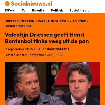
Socialnieuws.nl
BN’ers
Tv
Royalty
Politiek
Social media
BN'ERS EN STERREN
VALENTIJN DRIESSEN
POLITIEK
HENRI BONTENBAL
Valentijn Driessen geeft Henri
Bontenbal flinke veeg uit de pan
• door
redactie
9 september 2025, 08:00
Laatste update:
9 september 2025, 02:05