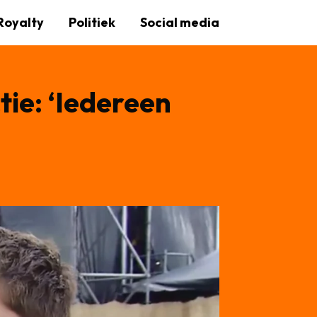
Royalty
Politiek
Social media
tie: ‘Iedereen