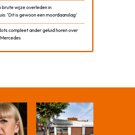
 brute wijze overleden in
uis: ‘Dit is gewoon een moordaanslag’
plots compleet ander geluid horen over
t Mercedes