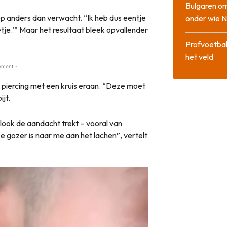
Bulgaren om
ep anders dan verwacht. “Ik heb dus eentje
onder wie 
tje.’” Maar het resultaat bleek opvallender
Profvoetbal
het veld
ement -
en piercing met een kruis eraan. “Deze moet
ijt.
 look de aandacht trekt – vooral van
ke gozer is naar me aan het lachen”, vertelt