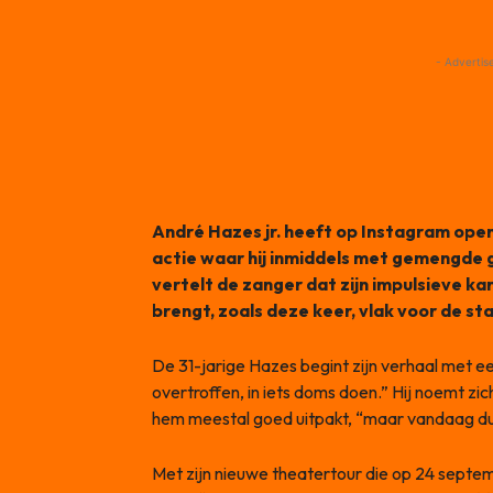
- Advertis
André Hazes jr. heeft op Instagram open
actie waar hij inmiddels met gemengde ge
vertelt de zanger dat zijn impulsieve ka
brengt, zoals deze keer, vlak voor de st
De 31-jarige Hazes begint zijn verhaal met e
overtroffen, in iets doms doen.” Hij noemt zi
hem meestal goed uitpakt, “maar vandaag dus
Met zijn nieuwe theatertour die op 24 septembe