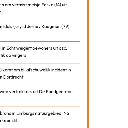
n om vermist meisje Foske (14) uit
m
n Idols-jurylid Jerney Kaagman (79)
 in Echt weigert bewoners uit azc,
 tik op vingers
) komt om bij afschuwelijk incident in
n Dordrecht
 twee vertrekkers uit De Bondgenoten
1
 brand in Limburgs natuurgebied; NS
rkeer stil