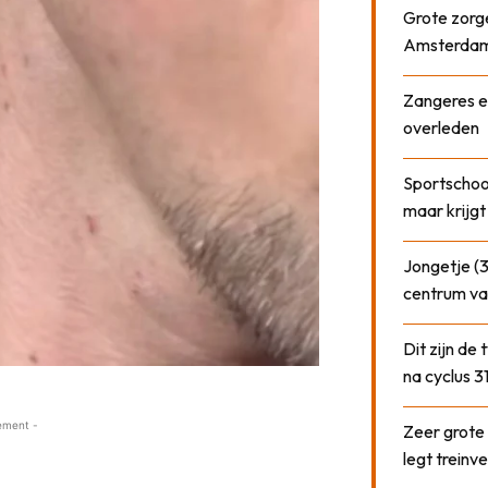
Grote zorge
Amsterda
Zangeres e
overleden
Sportschool
maar krijgt
Jongetje (3
centrum va
Dit zijn de
na cyclus 3
ement -
Zeer grote
legt treinve