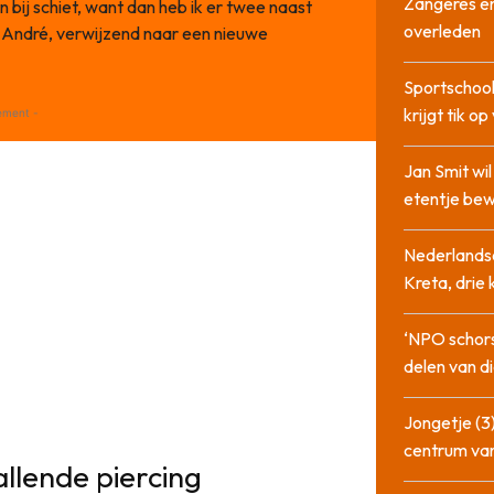
Zangeres en
én bij schiet, want dan heb ik er twee naast
overleden
dus André, verwijzend naar een nieuwe
Sportschool
krijgt tik op
ement -
Jan Smit wi
etentje bew
Nederlandse
Kreta, drie
‘NPO schor
delen van di
Jongetje (3)
centrum va
allende piercing