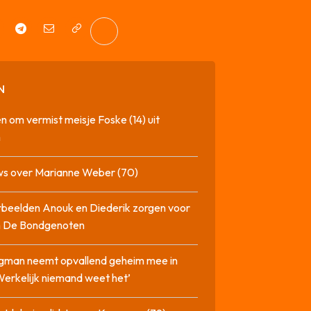
N
n om vermist meisje Foske (14) uit
m
ws over Marianne Weber (70)
beelden Anouk en Diederik zorgen voor
in De Bondgenoten
gman neemt opvallend geheim mee in
‘Werkelijk niemand weet het’