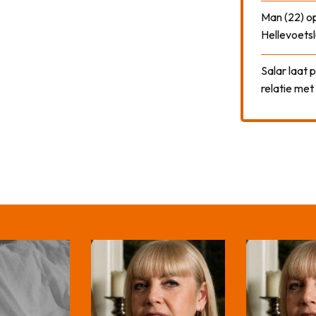
Man (22) op
Hellevoetsl
Salar laat 
relatie me