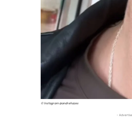
© Instagram @andrehazes
- Advertis