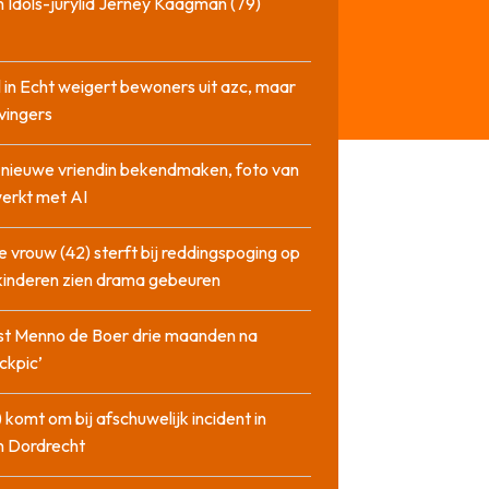
 Idols-jurylid Jerney Kaagman (79)
 in Echt weigert bewoners uit azc, maar
 vingers
l nieuwe vriendin bekendmaken, foto van
erkt met AI
 vrouw (42) sterft bij reddingspoging op
 kinderen zien drama gebeuren
st Menno de Boer drie maanden na
ckpic’
 komt om bij afschuwelijk incident in
n Dordrecht