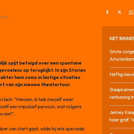
ement -
NET BINNE
Grote zorge
Amsterda
lijk spijt betuigd over een spontane
voelens op terugkijkt. In zijn Stories
Heftig nieu
rakter hem soms in lastige situaties
art van zijn nieuwe theatertour.
Slaapkamer
verbazing 
en lach: “Mensen, ik heb mezelf weer
chzelf een impulsief persoon, wat volgens
Jerney Kaa
 niet”.
haar graf: 
r van start gaat, wilde hij iets speciaals