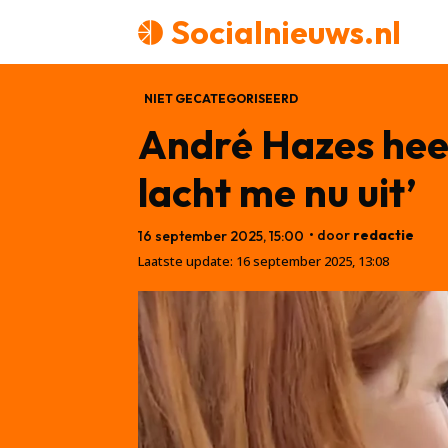
Socialnieuws.nl
NIET GECATEGORISEERD
André Hazes heeft
lacht me nu uit’
• door
redactie
16 september 2025, 15:00
Laatste update:
16 september 2025, 13:08