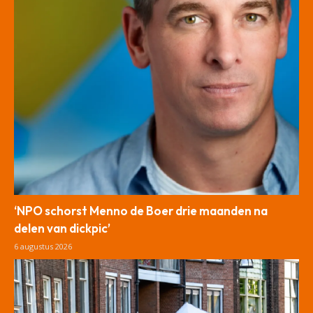
‘NPO schorst Menno de Boer drie maanden na
delen van dickpic’
6 augustus 2026