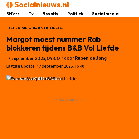
Socialnieuws.nl
BN’ers
Tv
Royalty
Politiek
Social media
TELEVISIE
B&B VOL LIEFDE
Margot moest nummer Rob
blokkeren tijdens B&B Vol Liefde
• door
Ruben de Jong
17 september 2025, 09:00
Laatste update:
17 september 2025, 16:40
Rob en Margot (© B&B Vol Liefde)
- Advertisement -