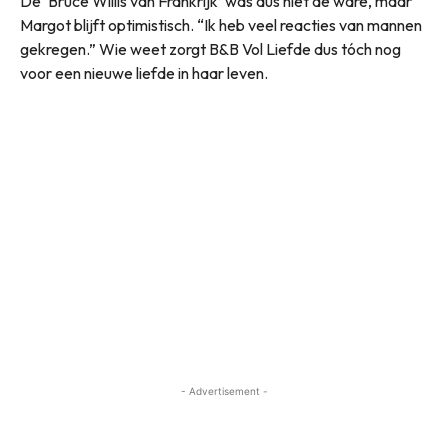
De ‘Bruce Willis van Frankrijk’ was dus niet de ware, maar
Margot blijft optimistisch. “Ik heb veel reacties van mannen
gekregen.” Wie weet zorgt B&B Vol Liefde dus tóch nog
voor een nieuwe liefde in haar leven.
- Advertisement -