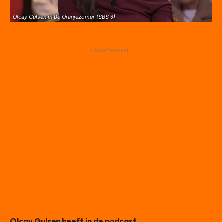
Olcay Gulsen in De Oranjezomer (SBS 6)
- Advertisement -
Olcay Gulsen heeft in de podcast
Lightless Lounge