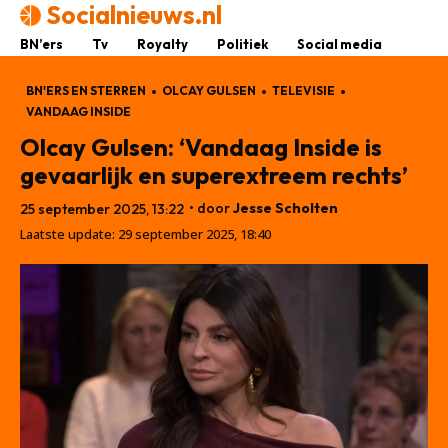
Socialnieuws.nl
BN’ers
Tv
Royalty
Politiek
Social media
BN'ERS EN STERREN
OLCAY GULSEN
TELEVISIE
VANDAAG INSIDE
Olcay Gulsen: ‘Vandaag Inside is
gevaarlijk en superextreem rechts’
• door
Jesse Scholten
25 september 2025, 13:22
Laatste update:
29 september 2025, 18:40