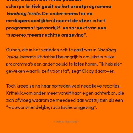
scherpe kritiek geuit op het praatprogramma
Vandaag Inside
. De onderneemster en
mediapersoonlijkheid noemt de sfeer in het
programma “gevaarlijk” en spreekt van een
“superextreem rechtse omgeving”.
Gulsen, die in het verleden zelf te gast was in
Vandaag
Inside
, benadrukt dat het belangrijk is om juist in zulke
programma’s een ander geluid te laten horen. “Ik heb niet
geweken waar ik zelf voor sta”, zegt Olcay daarover.
Toch kreeg ze na haar optreden veel negatieve reacties.
Kritiek kwam onder meer vanuit haar eigen achterban, die
zich afvroeg waarom ze meedeed aan wat zij zien als een
“vrouwonvriendelijke, racistische omgeving”.
- Advertisement -