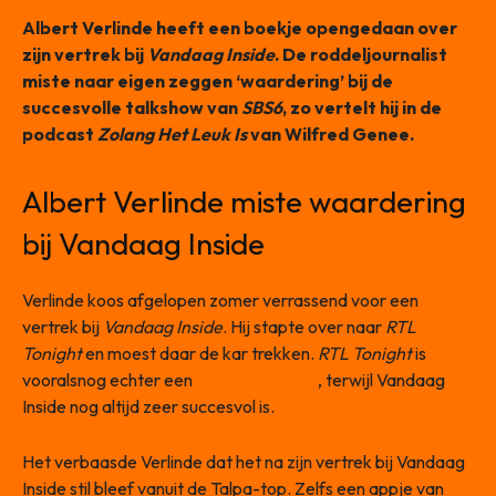
Albert Verlinde heeft een boekje opengedaan over
zijn vertrek bij
Vandaag Inside
. De roddeljournalist
miste naar eigen zeggen ‘waardering’ bij de
succesvolle talkshow van
SBS6
, zo vertelt hij in de
podcast
Zolang Het Leuk Is
van Wilfred Genee.
Albert Verlinde miste waardering
bij Vandaag Inside
Verlinde koos afgelopen zomer verrassend voor een
vertrek bij
Vandaag Inside
. Hij stapte over naar
RTL
Tonight
en moest daar de kar trekken.
RTL Tonight
is
vooralsnog echter een
regelrechte flop
, terwijl Vandaag
Inside nog altijd zeer succesvol is.
Het verbaasde Verlinde dat het na zijn vertrek bij Vandaag
Inside stil bleef vanuit de Talpa-top. Zelfs een appje van