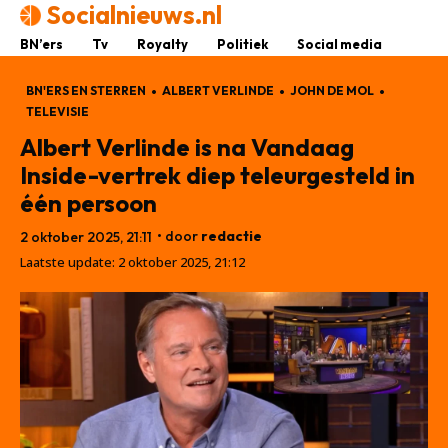
Socialnieuws.nl
BN’ers
Tv
Royalty
Politiek
Social media
BN'ERS EN STERREN
ALBERT VERLINDE
JOHN DE MOL
TELEVISIE
Albert Verlinde is na Vandaag
Inside-vertrek diep teleurgesteld in
één persoon
• door
redactie
2 oktober 2025, 21:11
Laatste update:
2 oktober 2025, 21:12