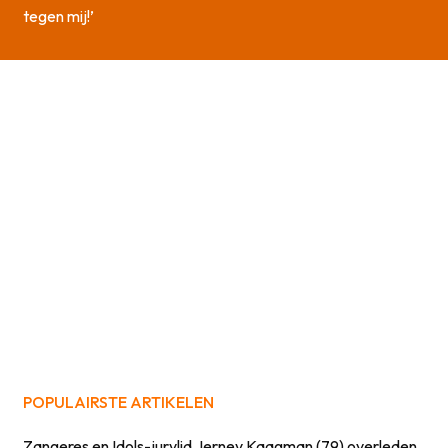
tegen mij!’
POPULAIRSTE ARTIKELEN
Zangeres en Idols-jurylid Jerney Kaagman (79) overleden