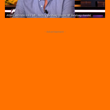
Albert Verlinde links (©), rechts Vandaag Inside (© Vandaag Inside)
- Advertisement -